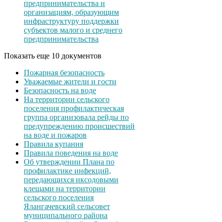
предпринимательства и
организациям, образующим
инфраструктуру поддержки
субъектов малого и среднего
предпринимательства
Показать еще 10 документов
Пожарная безопасность
Уважаемые жители и гости
Безопасность на воде
На территории сельского
поселения профилактическая
группа организовала рейды по
предупреждению происшествий
на воде и пожаров
Правила купания
Правила поведения на воде
Об утверждении Плана по
профилактике инфекций,
передающихся иксодовыми
клещами на территории
сельского поселения
Ялангачевский сельсовет
муниципального района