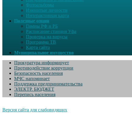
Фотоальбомы
Именитые личности
Интерактивная карта
Полезные опции
Гимны РФ и РБ
Расписание станция Уфа
Проверка на вирусы
Программа ТВ
Карта сайта
Муниципальное имущество
Прокуратура информирует
Противодействие коррупции
Безопасность населения
МЧС напоминает
Поддержка предпринимательства
ЭЛЕКТР. БЮДЖЕТ
Перепись населения
Версия сайта для слабовидящих