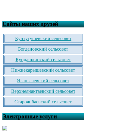
Сайты наших друзей
Кунтугушевский сельсовет
Богдановский сельсовет
Кундашлинский сельсовет
Нижнекарышевский сельсовет
Ялангачевский сельсовет
Верхнеянактаевский сельсовет
Староянбаевский сельсовет
Электронные услуги