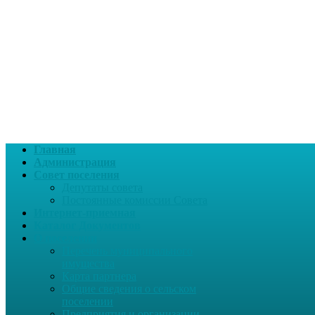
Главная
Администрация
Совет поселения
Депутаты совета
Постоянные комиссии Совета
Интернет-приемная
Каталог Документов
О поселении
Перечень муниципального
имущества
Карта партнера
Общие сведения о сельском
поселении
Предприятия и организации