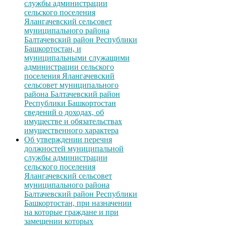
службы администрации
сельского поселения
Ялангачевский сельсовет
муниципального района
Балтачевский район Республики
Башкортостан, и
муниципальными служащими
администрации сельского
поселения Ялангачевский
сельсовет муниципального
района Балтачевский район
Республики Башкортостан
сведений о доходах, об
имуществе и обязательствах
имущественного характера
Об утверждении перечня
должностей муниципальной
службы администрации
сельского поселения
Ялангачевский сельсовет
муниципального района
Балтачевский район Республики
Башкортостан, при назначении
на которые граждане и при
замещении которых