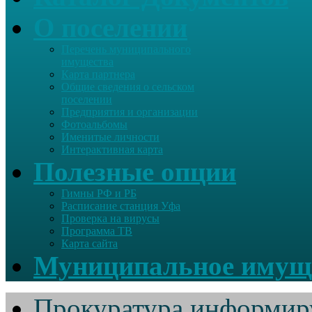
О поселении
Перечень муниципального
имущества
Карта партнера
Общие сведения о сельском
поселении
Предприятия и организации
Фотоальбомы
Именитые личности
Интерактивная карта
Полезные опции
Гимны РФ и РБ
Расписание станция Уфа
Проверка на вирусы
Программа ТВ
Карта сайта
Муниципальное имущ
Прокуратура информир