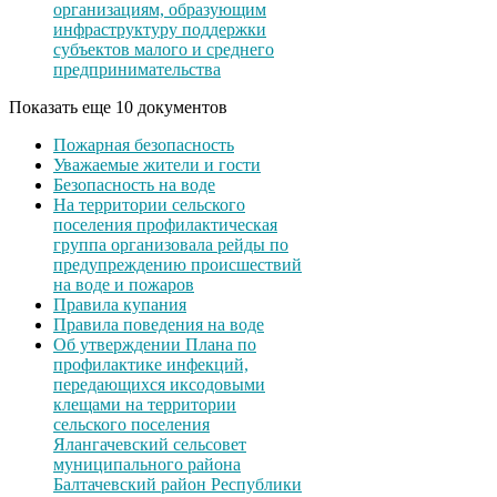
организациям, образующим
инфраструктуру поддержки
субъектов малого и среднего
предпринимательства
Показать еще 10 документов
Пожарная безопасность
Уважаемые жители и гости
Безопасность на воде
На территории сельского
поселения профилактическая
группа организовала рейды по
предупреждению происшествий
на воде и пожаров
Правила купания
Правила поведения на воде
Об утверждении Плана по
профилактике инфекций,
передающихся иксодовыми
клещами на территории
сельского поселения
Ялангачевский сельсовет
муниципального района
Балтачевский район Республики