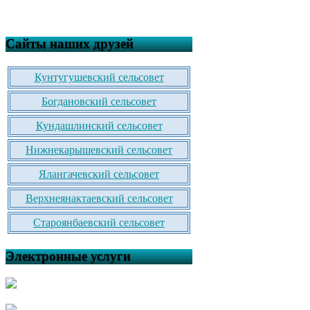
Сайты наших друзей
Кунтугушевский сельсовет
Богдановский сельсовет
Кундашлинский сельсовет
Нижнекарышевский сельсовет
Ялангачевский сельсовет
Верхнеянактаевский сельсовет
Староянбаевский сельсовет
Электронные услуги