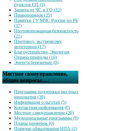
пунктов СП (3)
Защита от ЧС и ГО (32)
Правопорядок (25)
Памятки ГУ МЧС России по РБ
(37)
Противопожарная безопасность
(21)
Противод. экстремизму,
антитеррор (17)
Благоустройство, Экология,
Охрана природы (16)
Энергосбережение (0)
Местное самоуправление,
общие вопросы….
Программа поддержки местных
инициатив (39)
Информация о льготах (5)
Контактная информация (0)
Местное самоуправление (20)
Муниципальные программы (8)
Планы проверок (0)
Порядок обжалования НПА (2)