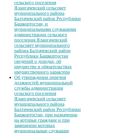
сельского поселения
Ялангачевский сельсовет
муниципального района
Балтачевский район Республики
Башкортостан, и
муниципальными служащими
администрации сельского
поселения Ялангачевский
сельсовет муниципального
района Балтачевский район
Республики Башкортостан
сведений о доходах, об
имуществе и обязательствах
имущественного характера
Об утверждении перечня
должностей муниципальной
службы администрации
сельского поселения
Ялангачевский сельсовет
муниципального района
Балтачевский район Республики
Башкортостан, при назначении
на которые граждане и при
замещении которых
муниципальные служащие