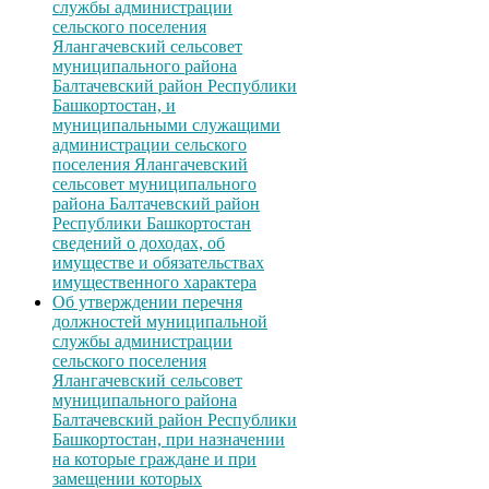
службы администрации
сельского поселения
Ялангачевский сельсовет
муниципального района
Балтачевский район Республики
Башкортостан, и
муниципальными служащими
администрации сельского
поселения Ялангачевский
сельсовет муниципального
района Балтачевский район
Республики Башкортостан
сведений о доходах, об
имуществе и обязательствах
имущественного характера
Об утверждении перечня
должностей муниципальной
службы администрации
сельского поселения
Ялангачевский сельсовет
муниципального района
Балтачевский район Республики
Башкортостан, при назначении
на которые граждане и при
замещении которых