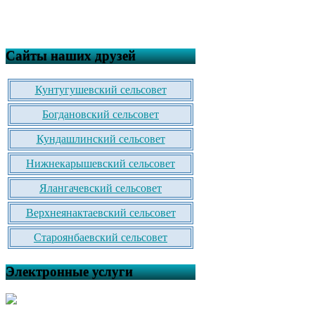
Сайты наших друзей
Кунтугушевский сельсовет
Богдановский сельсовет
Кундашлинский сельсовет
Нижнекарышевский сельсовет
Ялангачевский сельсовет
Верхнеянактаевский сельсовет
Староянбаевский сельсовет
Электронные услуги