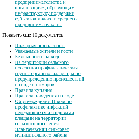
предпринимательства и
организациям, образующим
инфраструктуру поддержки
субъектов малого и среднего
предпринимательства
Показать еще 10 документов
Пожарная безопасность
Уважаемые жители и гости
Безопасность на воде
На территории сельского
поселения профилактическая
группа организовала рейды по
предупреждению происшествий
на воде и пожаров
Правила купания
Правила поведения на воде
Об утверждении Плана по
профилактике инфекций,
передающихся иксодовыми
клещами на территории
сельского поселения
Ялангачевский сельсовет
муниципального района