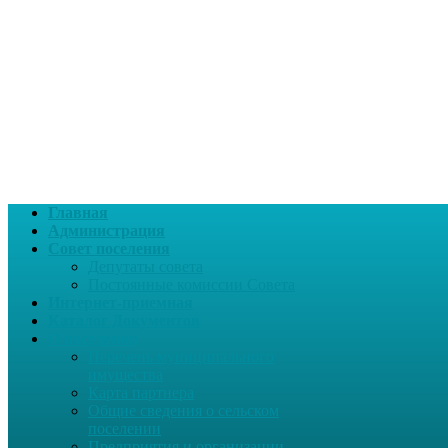
Главная
Администрация
Совет поселения
Депутаты совета
Постоянные комиссии Совета
Интернет-приемная
Каталог Документов
О поселении
Перечень муниципального
имущества
Карта партнера
Общие сведения о сельском
поселении
Предприятия и организации