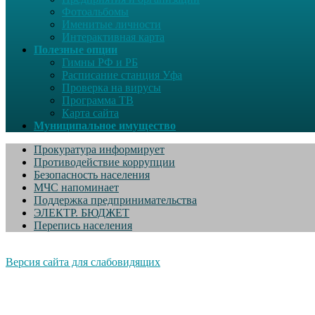
Фотоальбомы
Именитые личности
Интерактивная карта
Полезные опции
Гимны РФ и РБ
Расписание станция Уфа
Проверка на вирусы
Программа ТВ
Карта сайта
Муниципальное имущество
Прокуратура информирует
Противодействие коррупции
Безопасность населения
МЧС напоминает
Поддержка предпринимательства
ЭЛЕКТР. БЮДЖЕТ
Перепись населения
Версия сайта для слабовидящих