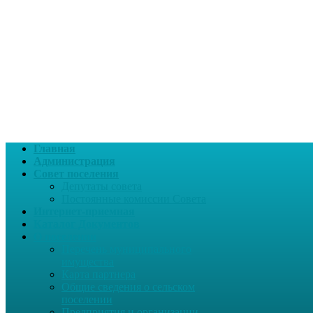
Главная
Администрация
Совет поселения
Депутаты совета
Постоянные комиссии Совета
Интернет-приемная
Каталог Документов
О поселении
Перечень муниципального
имущества
Карта партнера
Общие сведения о сельском
поселении
Предприятия и организации