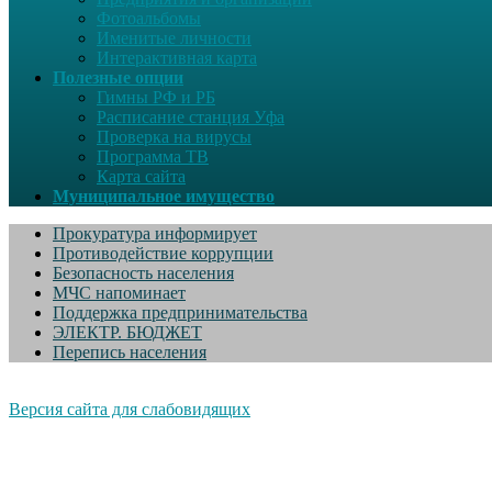
Фотоальбомы
Именитые личности
Интерактивная карта
Полезные опции
Гимны РФ и РБ
Расписание станция Уфа
Проверка на вирусы
Программа ТВ
Карта сайта
Муниципальное имущество
Прокуратура информирует
Противодействие коррупции
Безопасность населения
МЧС напоминает
Поддержка предпринимательства
ЭЛЕКТР. БЮДЖЕТ
Перепись населения
Версия сайта для слабовидящих