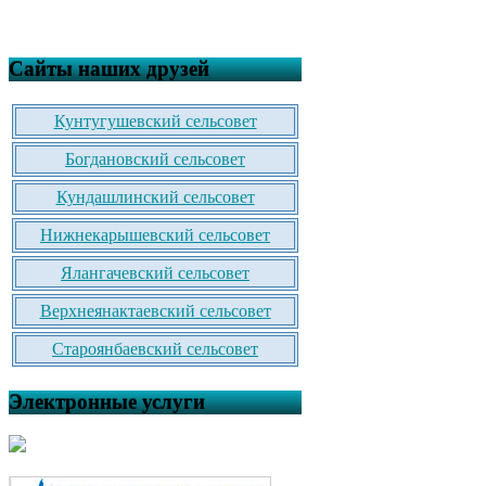
Сайты наших друзей
Кунтугушевский сельсовет
Богдановский сельсовет
Кундашлинский сельсовет
Нижнекарышевский сельсовет
Ялангачевский сельсовет
Верхнеянактаевский сельсовет
Староянбаевский сельсовет
Электронные услуги