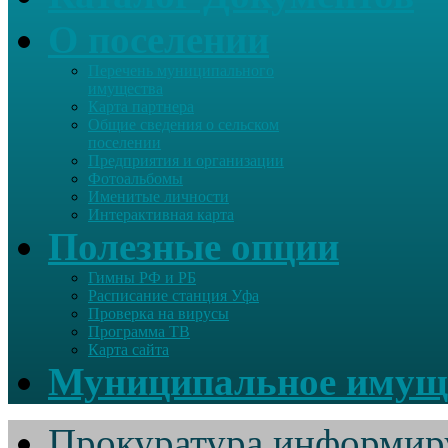
О поселении
Перечень муниципального
имущества
Карта партнера
Общие сведения о сельском
поселении
Предприятия и организации
Фотоальбомы
Именитые личности
Интерактивная карта
Полезные опции
Гимны РФ и РБ
Расписание станция Уфа
Проверка на вирусы
Программа ТВ
Карта сайта
Муниципальное имущ
Прокуратура информир