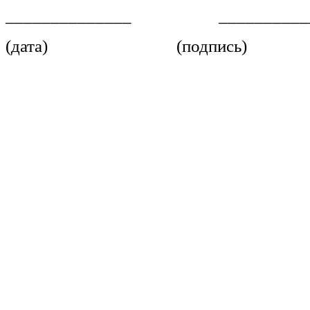
______________ ____________
(дата) (подпись)