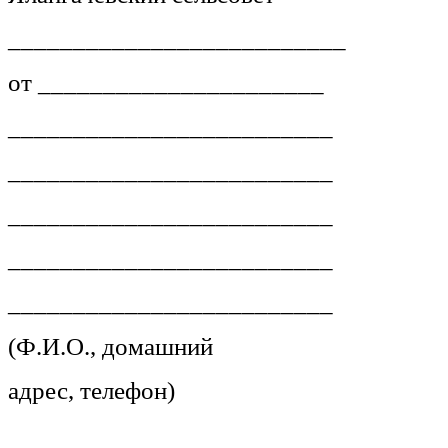
__________________________
от ______________________
_________________________
_________________________
_________________________
_________________________
_________________________
(Ф.И.О., домашний
адрес, телефон)