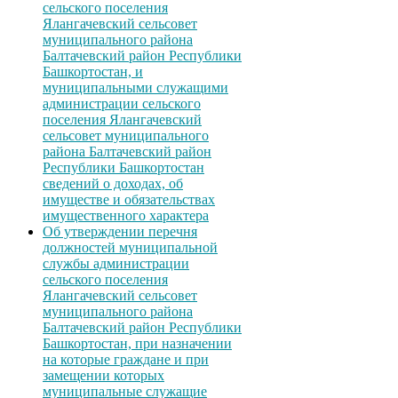
сельского поселения
Ялангачевский сельсовет
муниципального района
Балтачевский район Республики
Башкортостан, и
муниципальными служащими
администрации сельского
поселения Ялангачевский
сельсовет муниципального
района Балтачевский район
Республики Башкортостан
сведений о доходах, об
имуществе и обязательствах
имущественного характера
Об утверждении перечня
должностей муниципальной
службы администрации
сельского поселения
Ялангачевский сельсовет
муниципального района
Балтачевский район Республики
Башкортостан, при назначении
на которые граждане и при
замещении которых
муниципальные служащие