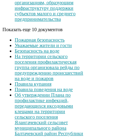
организациям, образующим
инфраструктуру поддержки
субъектов малого и среднего
предпринимательства
Показать еще 10 документов
Пожарная безопасность
Уважаемые жители и гости
Безопасность на воде
На территории сельского
поселения профилактическая
группа организовала рейды по
предупреждению происшествий
на воде и пожаров
Правила купания
Правила поведения на воде
Об утверждении Плана по
профилактике инфекций,
передающихся иксодовыми
клещами на территории
сельского поселения
Ялангачевский сельсовет
муниципального района
Балтачевский район Республики