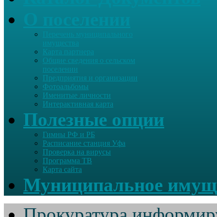
О поселении
Перечень муниципального
имущества
Карта партнера
Общие сведения о сельском
поселении
Предприятия и организации
Фотоальбомы
Именитые личности
Интерактивная карта
Полезные опции
Гимны РФ и РБ
Расписание станция Уфа
Проверка на вирусы
Программа ТВ
Карта сайта
Муниципальное имущ
Прокуратура информир