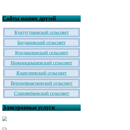
Сайты наших друзей
Кунтугушевский сельсовет
Богдановский сельсовет
Кундашлинский сельсовет
Нижнекарышевский сельсовет
Ялангачевский сельсовет
Верхнеянактаевский сельсовет
Староянбаевский сельсовет
Электронные услуги