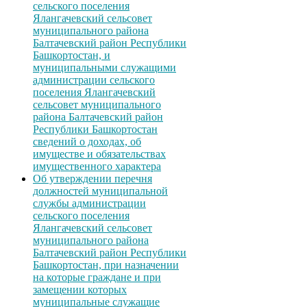
сельского поселения
Ялангачевский сельсовет
муниципального района
Балтачевский район Республики
Башкортостан, и
муниципальными служащими
администрации сельского
поселения Ялангачевский
сельсовет муниципального
района Балтачевский район
Республики Башкортостан
сведений о доходах, об
имуществе и обязательствах
имущественного характера
Об утверждении перечня
должностей муниципальной
службы администрации
сельского поселения
Ялангачевский сельсовет
муниципального района
Балтачевский район Республики
Башкортостан, при назначении
на которые граждане и при
замещении которых
муниципальные служащие