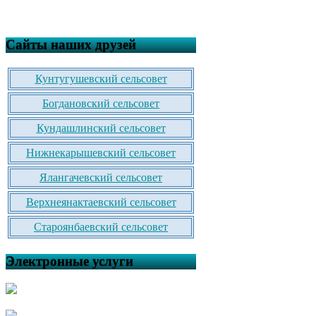
Сайты наших друзей
Кунтугушевский сельсовет
Богдановский сельсовет
Кундашлинский сельсовет
Нижнекарышевский сельсовет
Ялангачевский сельсовет
Верхнеянактаевский сельсовет
Староянбаевский сельсовет
Электронные услуги