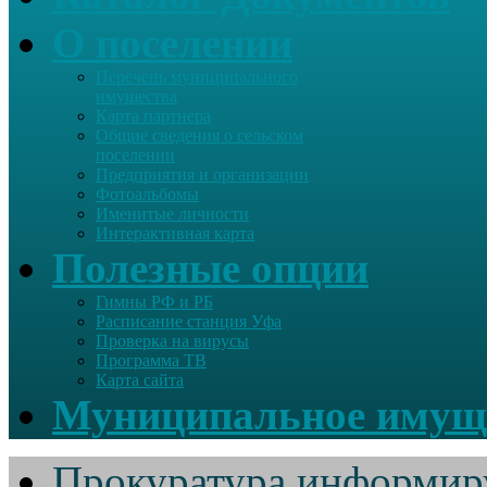
О поселении
Перечень муниципального
имущества
Карта партнера
Общие сведения о сельском
поселении
Предприятия и организации
Фотоальбомы
Именитые личности
Интерактивная карта
Полезные опции
Гимны РФ и РБ
Расписание станция Уфа
Проверка на вирусы
Программа ТВ
Карта сайта
Муниципальное имущ
Прокуратура информир