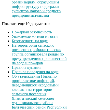
организациям, образующим
инфраструктуру поддержки
субъектов малого и среднего
предпринимательства
Показать еще 10 документов
Пожарная безопасность
Уважаемые жители и гости
Безопасность на воде
На территории сельского
поселения профилактическая
группа организовала рейды по
предупреждению происшествий
на воде и пожаров
Правила купания
Правила поведения на воде
Об утверждении Плана по
профилактике инфекций,
передающихся иксодовыми
клещами на территории
сельского поселения
Ялангачевский сельсовет
муниципального района
Балтачевский район Республики