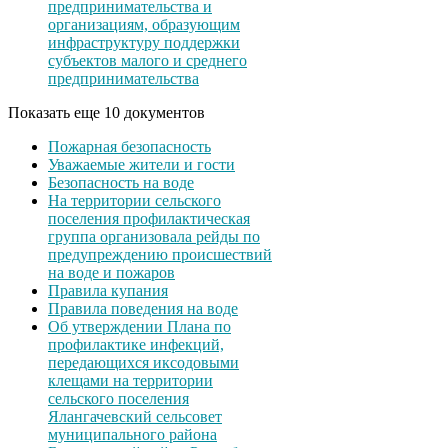
предпринимательства и
организациям, образующим
инфраструктуру поддержки
субъектов малого и среднего
предпринимательства
Показать еще 10 документов
Пожарная безопасность
Уважаемые жители и гости
Безопасность на воде
На территории сельского
поселения профилактическая
группа организовала рейды по
предупреждению происшествий
на воде и пожаров
Правила купания
Правила поведения на воде
Об утверждении Плана по
профилактике инфекций,
передающихся иксодовыми
клещами на территории
сельского поселения
Ялангачевский сельсовет
муниципального района