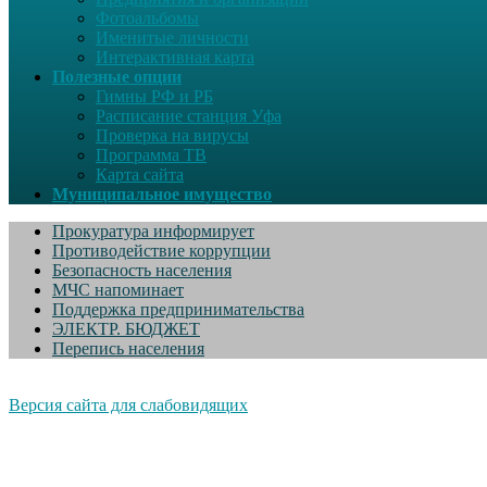
Фотоальбомы
Именитые личности
Интерактивная карта
Полезные опции
Гимны РФ и РБ
Расписание станция Уфа
Проверка на вирусы
Программа ТВ
Карта сайта
Муниципальное имущество
Прокуратура информирует
Противодействие коррупции
Безопасность населения
МЧС напоминает
Поддержка предпринимательства
ЭЛЕКТР. БЮДЖЕТ
Перепись населения
Версия сайта для слабовидящих