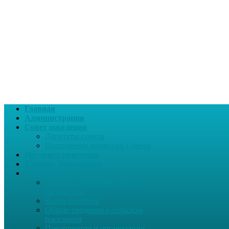
Главная
Администрация
Совет поселения
Депутаты совета
Постоянные комиссии Совета
Интернет-приемная
Каталог Документов
О поселении
Перечень муниципального
имущества
Карта партнера
Общие сведения о сельском
поселении
Предприятия и организации