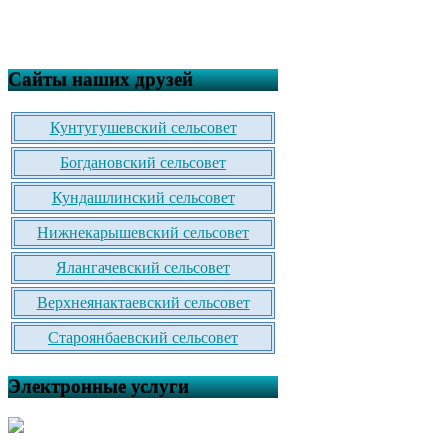
Сайты наших друзей
Кунтугушевский сельсовет
Богдановский сельсовет
Кундашлинский сельсовет
Нижнекарышевский сельсовет
Ялангачевский сельсовет
Верхнеянактаевский сельсовет
Староянбаевский сельсовет
Электронные услуги