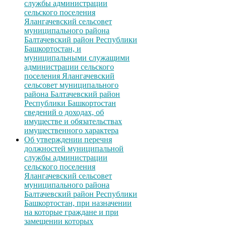
службы администрации
сельского поселения
Ялангачевский сельсовет
муниципального района
Балтачевский район Республики
Башкортостан, и
муниципальными служащими
администрации сельского
поселения Ялангачевский
сельсовет муниципального
района Балтачевский район
Республики Башкортостан
сведений о доходах, об
имуществе и обязательствах
имущественного характера
Об утверждении перечня
должностей муниципальной
службы администрации
сельского поселения
Ялангачевский сельсовет
муниципального района
Балтачевский район Республики
Башкортостан, при назначении
на которые граждане и при
замещении которых