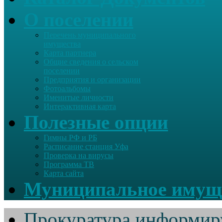
О поселении
Перечень муниципального
имущества
Карта партнера
Общие сведения о сельском
поселении
Предприятия и организации
Фотоальбомы
Именитые личности
Интерактивная карта
Полезные опции
Гимны РФ и РБ
Расписание станция Уфа
Проверка на вирусы
Программа ТВ
Карта сайта
Муниципальное имущ
Прокуратура информир