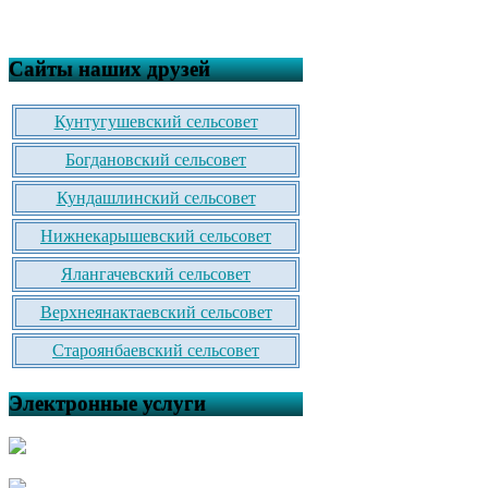
Сайты наших друзей
Кунтугушевский сельсовет
Богдановский сельсовет
Кундашлинский сельсовет
Нижнекарышевский сельсовет
Ялангачевский сельсовет
Верхнеянактаевский сельсовет
Староянбаевский сельсовет
Электронные услуги