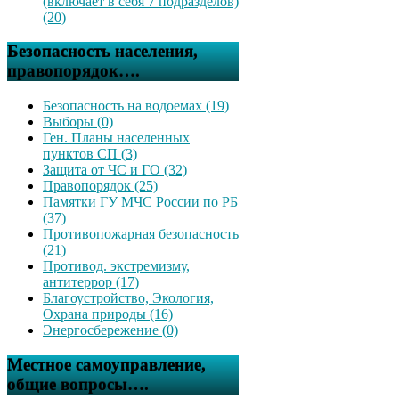
(включает в себя 7 подразделов)
(20)
Безопасность населения,
правопорядок….
Безопасность на водоемах (19)
Выборы (0)
Ген. Планы населенных
пунктов СП (3)
Защита от ЧС и ГО (32)
Правопорядок (25)
Памятки ГУ МЧС России по РБ
(37)
Противопожарная безопасность
(21)
Противод. экстремизму,
антитеррор (17)
Благоустройство, Экология,
Охрана природы (16)
Энергосбережение (0)
Местное самоуправление,
общие вопросы….