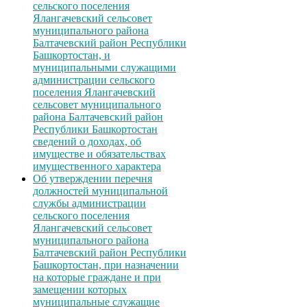
сельского поселения
Ялангачевский сельсовет
муниципального района
Балтачевский район Республики
Башкортостан, и
муниципальными служащими
администрации сельского
поселения Ялангачевский
сельсовет муниципального
района Балтачевский район
Республики Башкортостан
сведений о доходах, об
имуществе и обязательствах
имущественного характера
Об утверждении перечня
должностей муниципальной
службы администрации
сельского поселения
Ялангачевский сельсовет
муниципального района
Балтачевский район Республики
Башкортостан, при назначении
на которые граждане и при
замещении которых
муниципальные служащие