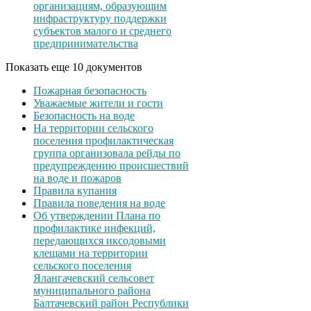
организациям, образующим
инфраструктуру поддержки
субъектов малого и среднего
предпринимательства
Показать еще 10 документов
Пожарная безопасность
Уважаемые жители и гости
Безопасность на воде
На территории сельского
поселения профилактическая
группа организовала рейды по
предупреждению происшествий
на воде и пожаров
Правила купания
Правила поведения на воде
Об утверждении Плана по
профилактике инфекций,
передающихся иксодовыми
клещами на территории
сельского поселения
Ялангачевский сельсовет
муниципального района
Балтачевский район Республики