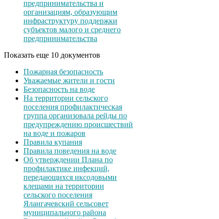
предпринимательства и
организациям, образующим
инфраструктуру поддержки
субъектов малого и среднего
предпринимательства
Показать еще 10 документов
Пожарная безопасность
Уважаемые жители и гости
Безопасность на воде
На территории сельского
поселения профилактическая
группа организовала рейды по
предупреждению происшествий
на воде и пожаров
Правила купания
Правила поведения на воде
Об утверждении Плана по
профилактике инфекций,
передающихся иксодовыми
клещами на территории
сельского поселения
Ялангачевский сельсовет
муниципального района