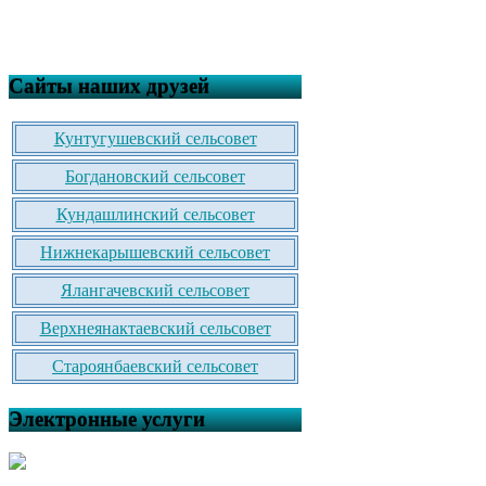
Сайты наших друзей
Кунтугушевский сельсовет
Богдановский сельсовет
Кундашлинский сельсовет
Нижнекарышевский сельсовет
Ялангачевский сельсовет
Верхнеянактаевский сельсовет
Староянбаевский сельсовет
Электронные услуги