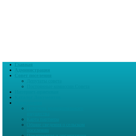
Главная
Администрация
Совет поселения
Депутаты совета
Постоянные комиссии Совета
Интернет-приемная
Каталог Документов
О поселении
Перечень муниципального
имущества
Карта партнера
Общие сведения о сельском
поселении
Предприятия и организации