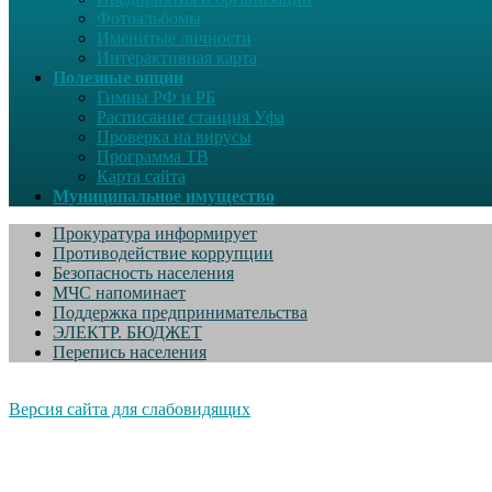
Фотоальбомы
Именитые личности
Интерактивная карта
Полезные опции
Гимны РФ и РБ
Расписание станция Уфа
Проверка на вирусы
Программа ТВ
Карта сайта
Муниципальное имущество
Прокуратура информирует
Противодействие коррупции
Безопасность населения
МЧС напоминает
Поддержка предпринимательства
ЭЛЕКТР. БЮДЖЕТ
Перепись населения
Версия сайта для слабовидящих