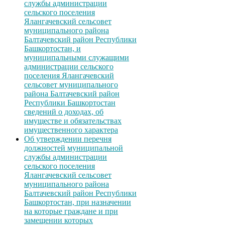
службы администрации
сельского поселения
Ялангачевский сельсовет
муниципального района
Балтачевский район Республики
Башкортостан, и
муниципальными служащими
администрации сельского
поселения Ялангачевский
сельсовет муниципального
района Балтачевский район
Республики Башкортостан
сведений о доходах, об
имуществе и обязательствах
имущественного характера
Об утверждении перечня
должностей муниципальной
службы администрации
сельского поселения
Ялангачевский сельсовет
муниципального района
Балтачевский район Республики
Башкортостан, при назначении
на которые граждане и при
замещении которых