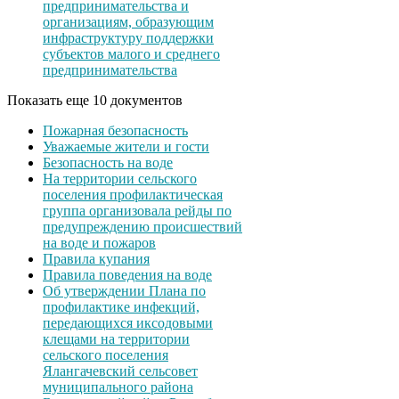
предпринимательства и
организациям, образующим
инфраструктуру поддержки
субъектов малого и среднего
предпринимательства
Показать еще 10 документов
Пожарная безопасность
Уважаемые жители и гости
Безопасность на воде
На территории сельского
поселения профилактическая
группа организовала рейды по
предупреждению происшествий
на воде и пожаров
Правила купания
Правила поведения на воде
Об утверждении Плана по
профилактике инфекций,
передающихся иксодовыми
клещами на территории
сельского поселения
Ялангачевский сельсовет
муниципального района