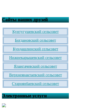
Сайты наших друзей
Кунтугушевский сельсовет
Богдановский сельсовет
Кундашлинский сельсовет
Нижнекарышевский сельсовет
Ялангачевский сельсовет
Верхнеянактаевский сельсовет
Староянбаевский сельсовет
Электронные услуги