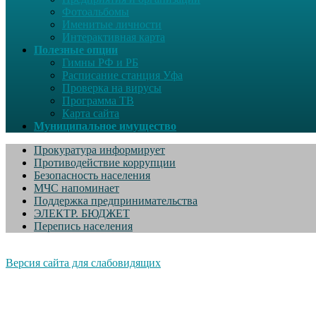
Фотоальбомы
Именитые личности
Интерактивная карта
Полезные опции
Гимны РФ и РБ
Расписание станция Уфа
Проверка на вирусы
Программа ТВ
Карта сайта
Муниципальное имущество
Прокуратура информирует
Противодействие коррупции
Безопасность населения
МЧС напоминает
Поддержка предпринимательства
ЭЛЕКТР. БЮДЖЕТ
Перепись населения
Версия сайта для слабовидящих