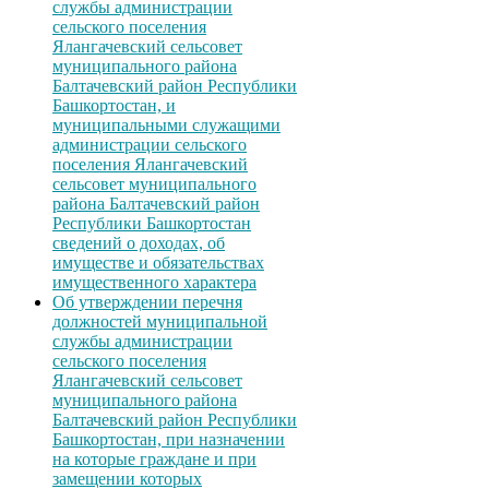
службы администрации
сельского поселения
Ялангачевский сельсовет
муниципального района
Балтачевский район Республики
Башкортостан, и
муниципальными служащими
администрации сельского
поселения Ялангачевский
сельсовет муниципального
района Балтачевский район
Республики Башкортостан
сведений о доходах, об
имуществе и обязательствах
имущественного характера
Об утверждении перечня
должностей муниципальной
службы администрации
сельского поселения
Ялангачевский сельсовет
муниципального района
Балтачевский район Республики
Башкортостан, при назначении
на которые граждане и при
замещении которых