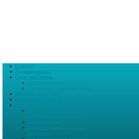
Главная
Администрация
Совет поселения
Депутаты совета
Постоянные комиссии Совета
Интернет-приемная
Каталог Документов
О поселении
Перечень муниципального
имущества
Карта партнера
Общие сведения о сельском
поселении
Предприятия и организации