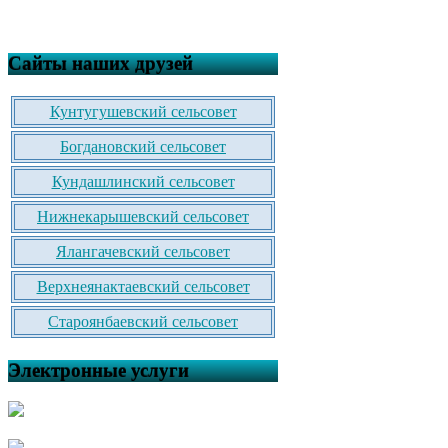
Сайты наших друзей
Кунтугушевский сельсовет
Богдановский сельсовет
Кундашлинский сельсовет
Нижнекарышевский сельсовет
Ялангачевский сельсовет
Верхнеянактаевский сельсовет
Староянбаевский сельсовет
Электронные услуги