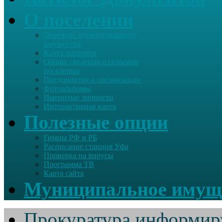
О поселении
Перечень муниципального
имущества
Карта партнера
Общие сведения о сельском
поселении
Предприятия и организации
Фотоальбомы
Именитые личности
Интерактивная карта
Полезные опции
Гимны РФ и РБ
Расписание станция Уфа
Проверка на вирусы
Программа ТВ
Карта сайта
Муниципальное имущ
Прокуратура информир