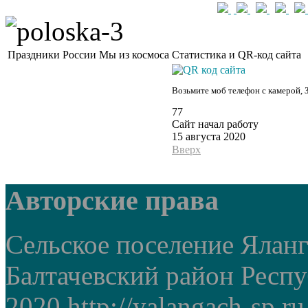
Праздники России
Мы из космоса
Статистика и QR-код сайта
Возьмите моб телефон с камерой, 
77
Сайт начал работу
15 августа 2020
Вверх
Авторские права
Сельское поселение Ялан
Балтачевский район Респ
2020 http://yalangach-sp.ru