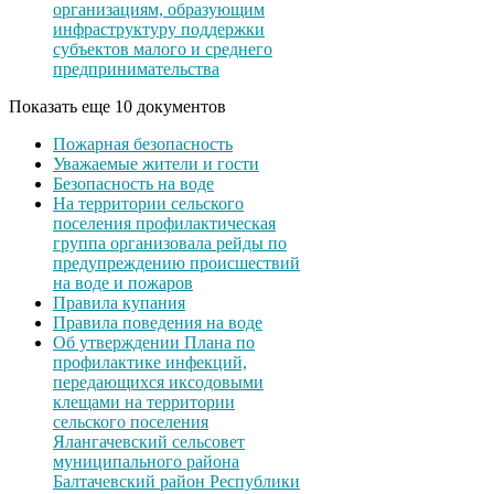
организациям, образующим
инфраструктуру поддержки
субъектов малого и среднего
предпринимательства
Показать еще 10 документов
Пожарная безопасность
Уважаемые жители и гости
Безопасность на воде
На территории сельского
поселения профилактическая
группа организовала рейды по
предупреждению происшествий
на воде и пожаров
Правила купания
Правила поведения на воде
Об утверждении Плана по
профилактике инфекций,
передающихся иксодовыми
клещами на территории
сельского поселения
Ялангачевский сельсовет
муниципального района
Балтачевский район Республики