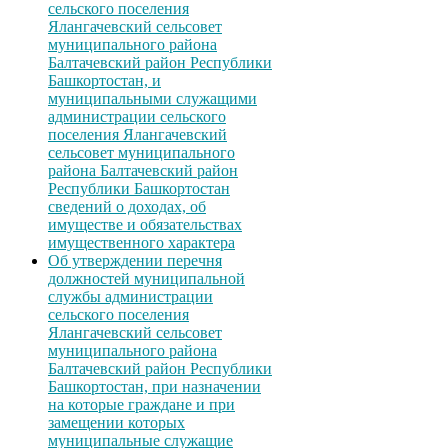
сельского поселения
Ялангачевский сельсовет
муниципального района
Балтачевский район Республики
Башкортостан, и
муниципальными служащими
администрации сельского
поселения Ялангачевский
сельсовет муниципального
района Балтачевский район
Республики Башкортостан
сведений о доходах, об
имуществе и обязательствах
имущественного характера
Об утверждении перечня
должностей муниципальной
службы администрации
сельского поселения
Ялангачевский сельсовет
муниципального района
Балтачевский район Республики
Башкортостан, при назначении
на которые граждане и при
замещении которых
муниципальные служащие