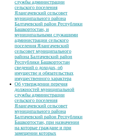
службы администрации
сельского поселения
Ялангачевский сельсовет
муниципального района
Балтачевский район Республики
Башкортостан, и
муниципальными служащими
администрации сельского
поселения Ялангачевский
сельсовет муниципального
района Балтачевский район
Республики Башкортостан
сведений о доходах, об
имуществе и обязательствах
имущественного характера
Об утверждении перечня
должностей муниципальной
службы администрации
сельского поселения
Ялангачевский сельсовет
муниципального района
Балтачевский район Республики
Башкортостан, при назначении
на которые граждане и при
замещении которых