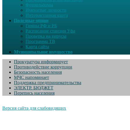
Фотоальбомы
Именитые личности
Интерактивная карта
Полезные опции
Гимны РФ и РБ
Расписание станция Уфа
Проверка на вирусы
Программа ТВ
Карта сайта
Муниципальное имущество
Прокуратура информирует
Противодействие коррупции
Безопасность населения
МЧС напоминает
Поддержка предпринимательства
ЭЛЕКТР. БЮДЖЕТ
Перепись населения
Версия сайта для слабовидящих