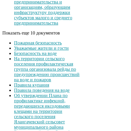
предпринимательства и
организациям, образующим
инфраструктуру поддержки
субъектов малого и среднего
предпринимательства
Показать еще 10 документов
Пожарная безопасность
Уважаемые жители и гости
Безопасность на воде
На территории сельского
поселения профилактическая
группа организовала рейды по
предупреждению происшествий
на воде и пожаров
Правила купания
Правила поведения на воде
Об утверждении Плана по
профилактике инфекций,
передающихся иксодовыми
клещами на территории
сельского поселения
Ялангачевский сельсовет
муниципального района