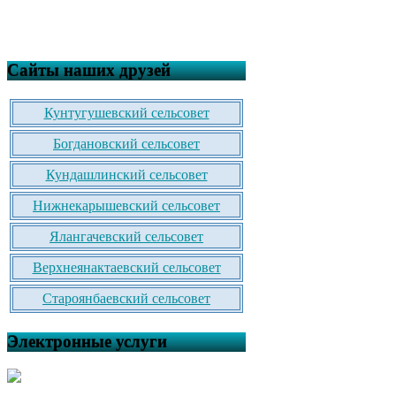
Сайты наших друзей
Кунтугушевский сельсовет
Богдановский сельсовет
Кундашлинский сельсовет
Нижнекарышевский сельсовет
Ялангачевский сельсовет
Верхнеянактаевский сельсовет
Староянбаевский сельсовет
Электронные услуги