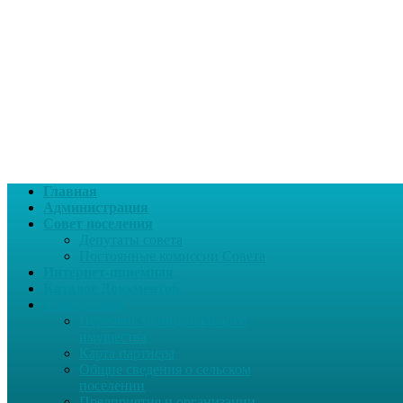
Главная
Администрация
Совет поселения
Депутаты совета
Постоянные комиссии Совета
Интернет-приемная
Каталог Документов
О поселении
Перечень муниципального
имущества
Карта партнера
Общие сведения о сельском
поселении
Предприятия и организации