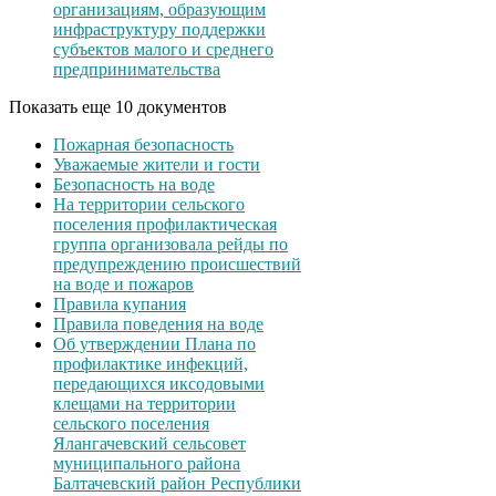
организациям, образующим
инфраструктуру поддержки
субъектов малого и среднего
предпринимательства
Показать еще 10 документов
Пожарная безопасность
Уважаемые жители и гости
Безопасность на воде
На территории сельского
поселения профилактическая
группа организовала рейды по
предупреждению происшествий
на воде и пожаров
Правила купания
Правила поведения на воде
Об утверждении Плана по
профилактике инфекций,
передающихся иксодовыми
клещами на территории
сельского поселения
Ялангачевский сельсовет
муниципального района
Балтачевский район Республики