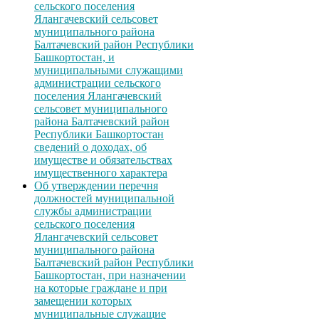
сельского поселения
Ялангачевский сельсовет
муниципального района
Балтачевский район Республики
Башкортостан, и
муниципальными служащими
администрации сельского
поселения Ялангачевский
сельсовет муниципального
района Балтачевский район
Республики Башкортостан
сведений о доходах, об
имуществе и обязательствах
имущественного характера
Об утверждении перечня
должностей муниципальной
службы администрации
сельского поселения
Ялангачевский сельсовет
муниципального района
Балтачевский район Республики
Башкортостан, при назначении
на которые граждане и при
замещении которых
муниципальные служащие