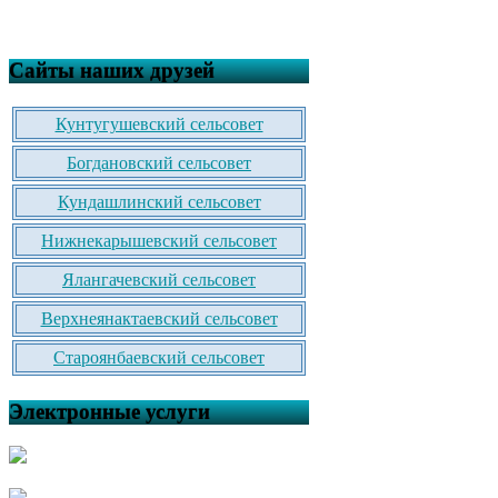
Сайты наших друзей
Кунтугушевский сельсовет
Богдановский сельсовет
Кундашлинский сельсовет
Нижнекарышевский сельсовет
Ялангачевский сельсовет
Верхнеянактаевский сельсовет
Староянбаевский сельсовет
Электронные услуги