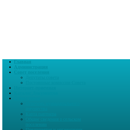
Главная
Администрация
Совет поселения
Депутаты совета
Постоянные комиссии Совета
Интернет-приемная
Каталог Документов
О поселении
Перечень муниципального
имущества
Карта партнера
Общие сведения о сельском
поселении
Предприятия и организации