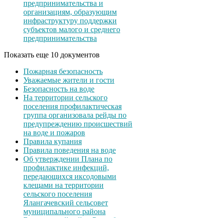
предпринимательства и
организациям, образующим
инфраструктуру поддержки
субъектов малого и среднего
предпринимательства
Показать еще 10 документов
Пожарная безопасность
Уважаемые жители и гости
Безопасность на воде
На территории сельского
поселения профилактическая
группа организовала рейды по
предупреждению происшествий
на воде и пожаров
Правила купания
Правила поведения на воде
Об утверждении Плана по
профилактике инфекций,
передающихся иксодовыми
клещами на территории
сельского поселения
Ялангачевский сельсовет
муниципального района