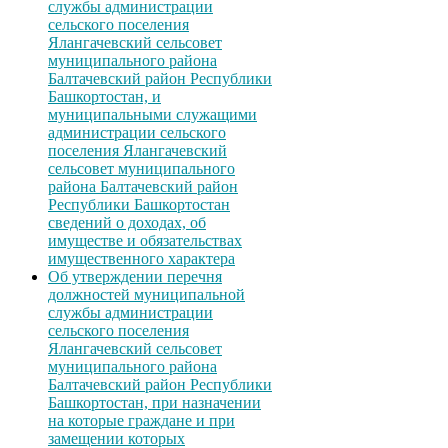
службы администрации
сельского поселения
Ялангачевский сельсовет
муниципального района
Балтачевский район Республики
Башкортостан, и
муниципальными служащими
администрации сельского
поселения Ялангачевский
сельсовет муниципального
района Балтачевский район
Республики Башкортостан
сведений о доходах, об
имуществе и обязательствах
имущественного характера
Об утверждении перечня
должностей муниципальной
службы администрации
сельского поселения
Ялангачевский сельсовет
муниципального района
Балтачевский район Республики
Башкортостан, при назначении
на которые граждане и при
замещении которых