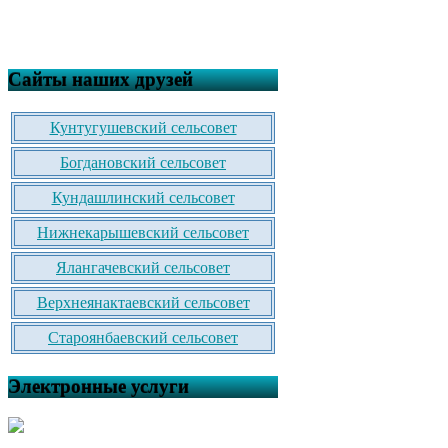
Сайты наших друзей
Кунтугушевский сельсовет
Богдановский сельсовет
Кундашлинский сельсовет
Нижнекарышевский сельсовет
Ялангачевский сельсовет
Верхнеянактаевский сельсовет
Староянбаевский сельсовет
Электронные услуги