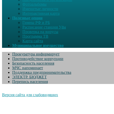
Фотоальбомы
Именитые личности
Интерактивная карта
Полезные опции
Гимны РФ и РБ
Расписание станция Уфа
Проверка на вирусы
Программа ТВ
Карта сайта
Муниципальное имущество
Прокуратура информирует
Противодействие коррупции
Безопасность населения
МЧС напоминает
Поддержка предпринимательства
ЭЛЕКТР. БЮДЖЕТ
Перепись населения
Версия сайта для слабовидящих