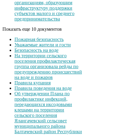
организациям, образующим
инфраструктуру поддержки
субъектов малого и среднего
предпринимательства
Показать еще 10 документов
Пожарная безопасность
Уважаемые жители и гости
Безопасность на воде
На территории сельского
поселения профилактическая
группа организовала рейды по
предупреждению происшествий
на воде и пожаров
Правила купания
Правила поведения на воде
Об утверждении Плана по
профилактике инфекций,
передающихся иксодовыми
клещами на территории
сельского поселения
Ялангачевский сельсовет
муниципального района
Балтачевский район Республики