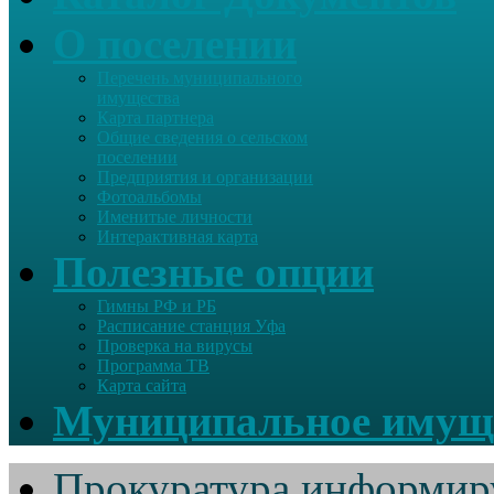
О поселении
Перечень муниципального
имущества
Карта партнера
Общие сведения о сельском
поселении
Предприятия и организации
Фотоальбомы
Именитые личности
Интерактивная карта
Полезные опции
Гимны РФ и РБ
Расписание станция Уфа
Проверка на вирусы
Программа ТВ
Карта сайта
Муниципальное имущ
Прокуратура информир