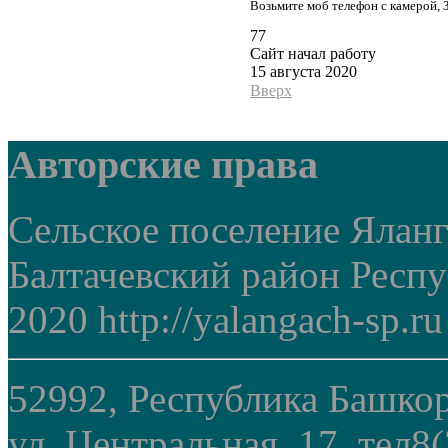
Возьмите моб телефон с камерой, 
77
Сайт начал работу
15 августа 2020
Вверх
Авторские права
Сельское поселение Ялан
Балтачевский район Респ
2020 http://yalangach-sp.ru
52992, Республика Башкор
ул. Центральная, 17, тел8