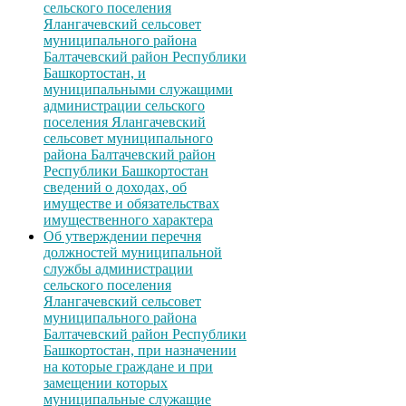
сельского поселения
Ялангачевский сельсовет
муниципального района
Балтачевский район Республики
Башкортостан, и
муниципальными служащими
администрации сельского
поселения Ялангачевский
сельсовет муниципального
района Балтачевский район
Республики Башкортостан
сведений о доходах, об
имуществе и обязательствах
имущественного характера
Об утверждении перечня
должностей муниципальной
службы администрации
сельского поселения
Ялангачевский сельсовет
муниципального района
Балтачевский район Республики
Башкортостан, при назначении
на которые граждане и при
замещении которых
муниципальные служащие