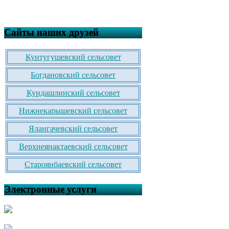
Сайты наших друзей
Кунтугушевский сельсовет
Богдановский сельсовет
Кундашлинский сельсовет
Нижнекарышевский сельсовет
Ялангачевский сельсовет
Верхнеянактаевский сельсовет
Староянбаевский сельсовет
Электронные услуги