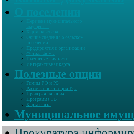
О поселении
Перечень муниципального
имущества
Карта партнера
Общие сведения о сельском
поселении
Предприятия и организации
Фотоальбомы
Именитые личности
Интерактивная карта
Полезные опции
Гимны РФ и РБ
Расписание станция Уфа
Проверка на вирусы
Программа ТВ
Карта сайта
Муниципальное имущ
Прокуратура информир