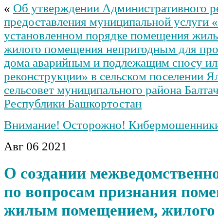
Ялангачевский сельсовет
«
Об утверждении Административного р
муниципального района
предоставления муниципальной услуги 
Балтачевский район Республики
Башкортостан, и
установленном порядке помещения жил
муниципальными служащими
жилого помещения непригодным для про
администрации сельского
поселения Ялангачевский
дома аварийным и подлежащим сносу ил
сельсовет муниципального
реконструкции» в сельском поселении Я
района Балтачевский район
Республики Башкортостан
сельсовет муниципального района Балта
сведений о доходах, об
имуществе и обязательствах
Республики Башкортостан
имущественного характера
Об утверждении перечня
Внимание! Осторожно! Кибермошенник
должностей муниципальной
службы администрации
Авг
06
2021
сельского поселения
Ялангачевский сельсовет
муниципального района
О создании межведомственн
Балтачевский район Республики
Башкортостан, при назначении
по вопросам признания пом
на которые граждане и при
замещении которых
жилым помещением, жилого
муниципальные служащие
обязаны представлять