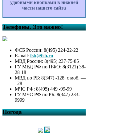
годы
удобными кнопками в нижней
Состав и содержание
части нашего сайта
информации о лесах,
расположенных на землях
населенных пунктов сельского
Телефоны. Это важно!
поселения Ялангачевский
сельсовет муниципального
района Балтачевский район
Республики Башкортостан,
ФСБ России: 8(495) 224-22-22
размещаемой на официальном
E-mail:
fsb@fsb.ru
сайте органа местного
МВД России: 8(495) 237-75-85
самоуправления согласно
ГУ МВД РФ по ПФО: 8(3121) 38-
приложения 3 приказа
28-18
Министерства природных
МВД по РБ: 8(347) -128, с моб. —
ресурсов и экологии Российской
128
Федерации от 29 июня 2018г. №
МЧС РФ: 8(495) 449 -99-99
301 «Об утверждении состава и
ГУ МЧС РФ по РБ: 8(347) 233-
содержания информации о
9999
лесах»
Об утверждении Положения о
Погода
представлении гражданами,
претендующими на замещение
должностей муниципальной
службы администрации
сельского поселения