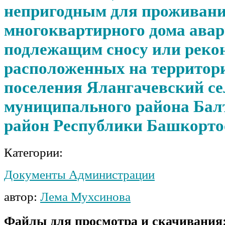
непригодным для проживани
представителю нанимателя
(работодателю) сведения о своих
доходах, об имуществе и
многоквартирного дома ава
обязательствах имущественного
характера, а также сведения о
подлежащим сносу или реко
доходах, об имуществе и
обязательствах имущественного
расположенных на территори
характера своих супруги
(супруга) и несовершеннолетних
поселения Ялангачевский се
детей
муниципального района Бал
район Республики Башкорто
Категории:
Документы Администрации
автор:
Лема Мухсинова
Файлы для просмотра и скачивания