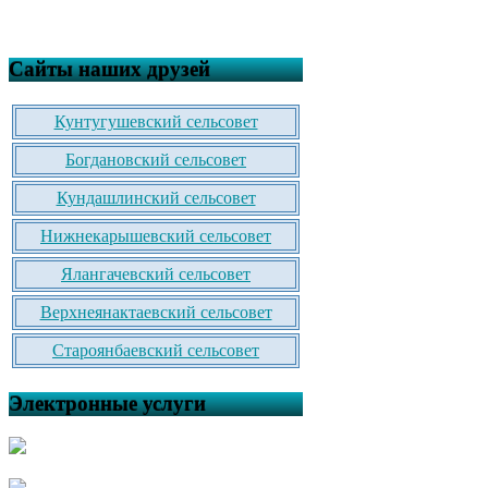
Сайты наших друзей
Кунтугушевский сельсовет
Богдановский сельсовет
Кундашлинский сельсовет
Нижнекарышевский сельсовет
Ялангачевский сельсовет
Верхнеянактаевский сельсовет
Староянбаевский сельсовет
Электронные услуги