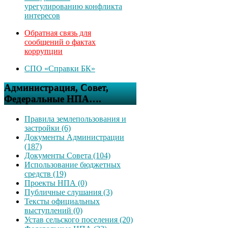
урегулированию конфликта
интересов
Обратная связь для
сообщений о фактах
коррупции
СПО «Справки БК»
Администрация, Совет,
Федеральные НПА….
Правила землепользования и
застройки (6)
Документы Администрации
(187)
Документы Совета (104)
Использование бюджетных
средств (19)
Проекты НПА (0)
Публичные слушания (3)
Тексты официальных
выступлений (0)
Устав сельского поселения (20)