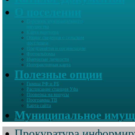
О поселении
Перечень муниципального
имущества
Карта партнера
Общие сведения о сельском
поселении
Предприятия и организации
Фотоальбомы
Именитые личности
Интерактивная карта
Полезные опции
Гимны РФ и РБ
Расписание станция Уфа
Проверка на вирусы
Программа ТВ
Карта сайта
Муниципальное имущ
Прокуратура информир