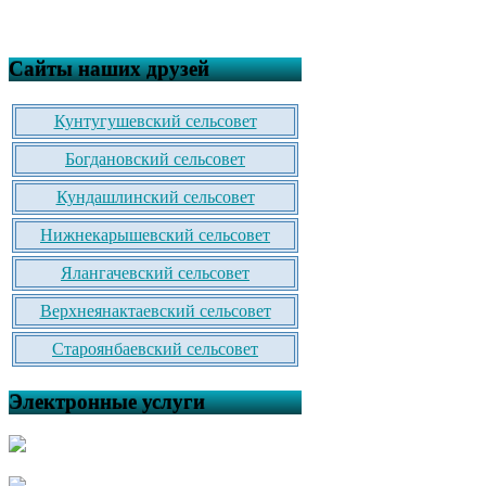
Сайты наших друзей
Кунтугушевский сельсовет
Богдановский сельсовет
Кундашлинский сельсовет
Нижнекарышевский сельсовет
Ялангачевский сельсовет
Верхнеянактаевский сельсовет
Староянбаевский сельсовет
Электронные услуги