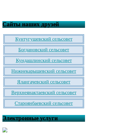
Сайты наших друзей
Кунтугушевский сельсовет
Богдановский сельсовет
Кундашлинский сельсовет
Нижнекарышевский сельсовет
Ялангачевский сельсовет
Верхнеянактаевский сельсовет
Староянбаевский сельсовет
Электронные услуги