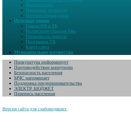
Фотоальбомы
Именитые личности
Интерактивная карта
Полезные опции
Гимны РФ и РБ
Расписание станция Уфа
Проверка на вирусы
Программа ТВ
Карта сайта
Муниципальное имущество
Прокуратура информирует
Противодействие коррупции
Безопасность населения
МЧС напоминает
Поддержка предпринимательства
ЭЛЕКТР. БЮДЖЕТ
Перепись населения
Версия сайта для слабовидящих