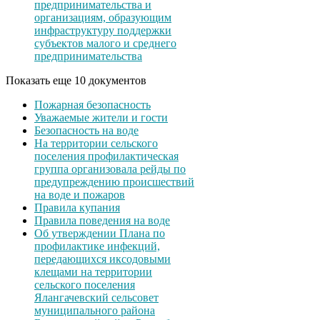
предпринимательства и
организациям, образующим
инфраструктуру поддержки
субъектов малого и среднего
предпринимательства
Показать еще 10 документов
Пожарная безопасность
Уважаемые жители и гости
Безопасность на воде
На территории сельского
поселения профилактическая
группа организовала рейды по
предупреждению происшествий
на воде и пожаров
Правила купания
Правила поведения на воде
Об утверждении Плана по
профилактике инфекций,
передающихся иксодовыми
клещами на территории
сельского поселения
Ялангачевский сельсовет
муниципального района