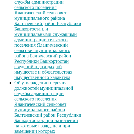
службы администрации
сельского поселения
Ялангачевский сельсовет
муниципального района
Балтачевский район Республики
Башкортостан, и
муниципальными служащими
администрации сельского
поселения Ялангачевский
сельсовет муниципального
района Балтачевский район
Республики Башкортостан
сведений о доходах, об
имуществе и обязательствах
имущественного характера
Об утверждении перечня
должностей муниципальной
службы администрации
сельского поселения
Ялангачевский сельсовет
муниципального района
Балтачевский район Республики
Башкортостан, при назначении
на которые граждане и при
замещении которых