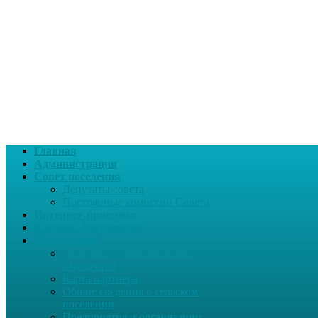
Главная
Администрация
Совет поселения
Депутаты совета
Постоянные комиссии Совета
Интернет-приемная
Каталог Документов
О поселении
Перечень муниципального
имущества
Карта партнера
Общие сведения о сельском
поселении
Предприятия и организации