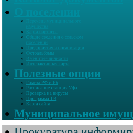
О поселении
Перечень муниципального
имущества
Карта партнера
Общие сведения о сельском
поселении
Предприятия и организации
Фотоальбомы
Именитые личности
Интерактивная карта
Полезные опции
Гимны РФ и РБ
Расписание станция Уфа
Проверка на вирусы
Программа ТВ
Карта сайта
Муниципальное имущ
Прокуратура информир