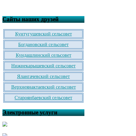
Сайты наших друзей
Кунтугушевский сельсовет
Богдановский сельсовет
Кундашлинский сельсовет
Нижнекарышевский сельсовет
Ялангачевский сельсовет
Верхнеянактаевский сельсовет
Староянбаевский сельсовет
Электронные услуги