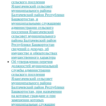
сельского поселения
Ялангачевский сельсовет
муниципального района
Балтачевский район Республики
Башкортостан, и
муниципальными служащими
администрации сельского
поселения Ялангачевский
сельсовет муниципального
района Балтачевский район
Республики Башкортостан
сведений о доходах, об
имуществе и обязательствах
имущественного характера
Об утверждении перечня
должностей муниципальной
службы администрации
сельского поселения
Ялангачевский сельсовет
муниципального района
Балтачевский район Республики
Башкортостан, при назначении
на которые граждане и при
замещении которых
муниципальные служащие