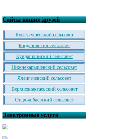
Сайты наших друзей
Кунтугушевский сельсовет
Богдановский сельсовет
Кундашлинский сельсовет
Нижнекарышевский сельсовет
Ялангачевский сельсовет
Верхнеянактаевский сельсовет
Староянбаевский сельсовет
Электронные услуги