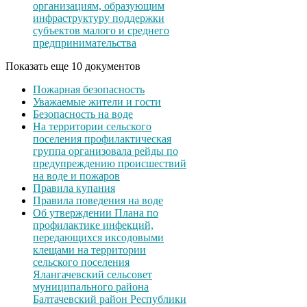
организациям, образующим
инфраструктуру поддержки
субъектов малого и среднего
предпринимательства
Показать еще 10 документов
Пожарная безопасность
Уважаемые жители и гости
Безопасность на воде
На территории сельского
поселения профилактическая
группа организовала рейды по
предупреждению происшествий
на воде и пожаров
Правила купания
Правила поведения на воде
Об утверждении Плана по
профилактике инфекций,
передающихся иксодовыми
клещами на территории
сельского поселения
Ялангачевский сельсовет
муниципального района
Балтачевский район Республики