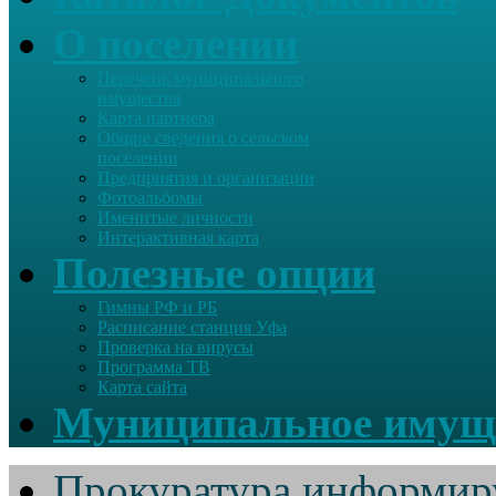
О поселении
Перечень муниципального
имущества
Карта партнера
Общие сведения о сельском
поселении
Предприятия и организации
Фотоальбомы
Именитые личности
Интерактивная карта
Полезные опции
Гимны РФ и РБ
Расписание станция Уфа
Проверка на вирусы
Программа ТВ
Карта сайта
Муниципальное имущ
Прокуратура информир