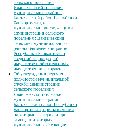
сельского поселения
Ялангачевский сельсовет
муниципального района
Балтачевский район Республики
Башкортостан, и
муниципальными служащими
администрации сельского
поселения Ялангачевский
сельсовет муниципального
района Балтачевский район
Республики Башкортостан
сведений о доходах, об
имуществе и обязательствах
имущественного характера
Об утверждении перечня
должностей муниципальной
службы администрации
сельского поселения
Ялангачевский сельсовет
муниципального района
Балтачевский район Республики
Башкортостан, при назначении
на которые граждане и при
замещении которых
муниципальные служащие