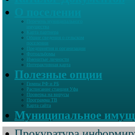
О поселении
Перечень муниципального
имущества
Карта партнера
Общие сведения о сельском
поселении
Предприятия и организации
Фотоальбомы
Именитые личности
Интерактивная карта
Полезные опции
Гимны РФ и РБ
Расписание станция Уфа
Проверка на вирусы
Программа ТВ
Карта сайта
Муниципальное имущ
Прокуратура информир