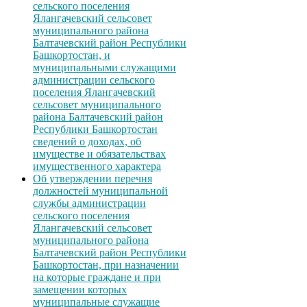
сельского поселения
Ялангачевский сельсовет
муниципального района
Балтачевский район Республики
Башкортостан, и
муниципальными служащими
администрации сельского
поселения Ялангачевский
сельсовет муниципального
района Балтачевский район
Республики Башкортостан
сведений о доходах, об
имуществе и обязательствах
имущественного характера
Об утверждении перечня
должностей муниципальной
службы администрации
сельского поселения
Ялангачевский сельсовет
муниципального района
Балтачевский район Республики
Башкортостан, при назначении
на которые граждане и при
замещении которых
муниципальные служащие