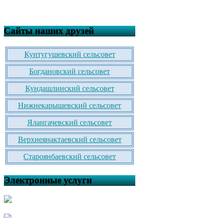
Сайты наших друзей
Кунтугушевский сельсовет
Богдановский сельсовет
Кундашлинский сельсовет
Нижнекарышевский сельсовет
Ялангачевский сельсовет
Верхнеянактаевский сельсовет
Староянбаевский сельсовет
Электронные услуги