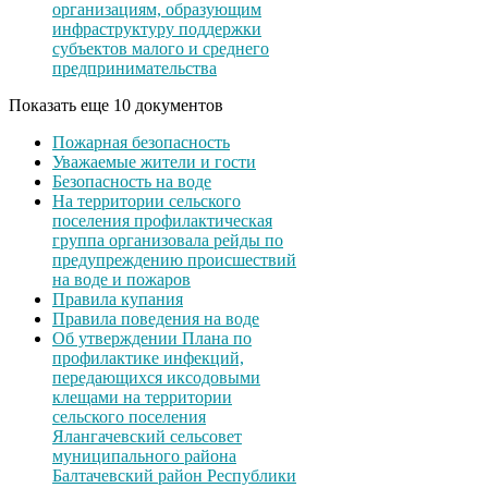
организациям, образующим
инфраструктуру поддержки
субъектов малого и среднего
предпринимательства
Показать еще 10 документов
Пожарная безопасность
Уважаемые жители и гости
Безопасность на воде
На территории сельского
поселения профилактическая
группа организовала рейды по
предупреждению происшествий
на воде и пожаров
Правила купания
Правила поведения на воде
Об утверждении Плана по
профилактике инфекций,
передающихся иксодовыми
клещами на территории
сельского поселения
Ялангачевский сельсовет
муниципального района
Балтачевский район Республики