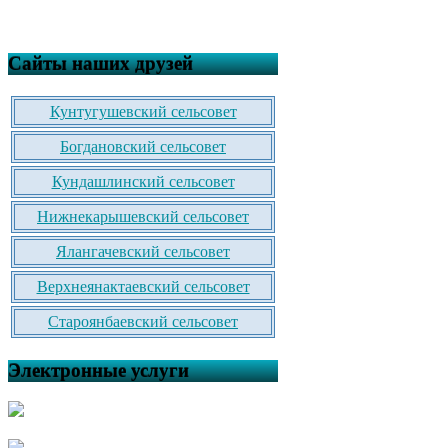
Сайты наших друзей
Кунтугушевский сельсовет
Богдановский сельсовет
Кундашлинский сельсовет
Нижнекарышевский сельсовет
Ялангачевский сельсовет
Верхнеянактаевский сельсовет
Староянбаевский сельсовет
Электронные услуги