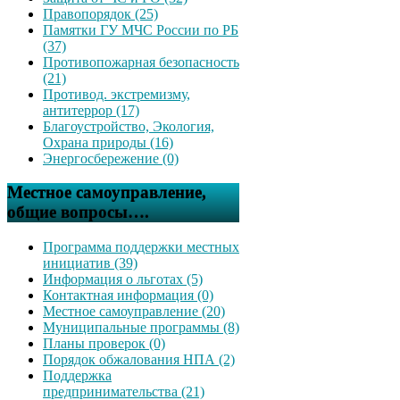
Правопорядок (25)
Памятки ГУ МЧС России по РБ
(37)
Противопожарная безопасность
(21)
Противод. экстремизму,
антитеррор (17)
Благоустройство, Экология,
Охрана природы (16)
Энергосбережение (0)
Местное самоуправление,
общие вопросы….
Программа поддержки местных
инициатив (39)
Информация о льготах (5)
Контактная информация (0)
Местное самоуправление (20)
Муниципальные программы (8)
Планы проверок (0)
Порядок обжалования НПА (2)
Поддержка
предпринимательства (21)