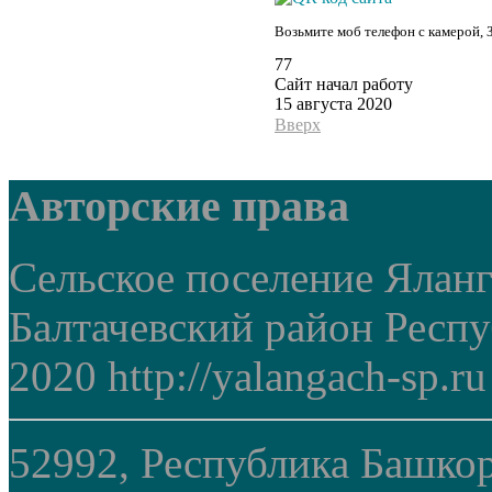
Возьмите моб телефон с камерой, 
77
Сайт начал работу
15 августа 2020
Вверх
Авторские права
Сельское поселение Ялан
Балтачевский район Респ
2020 http://yalangach-sp.ru
52992, Республика Башкор