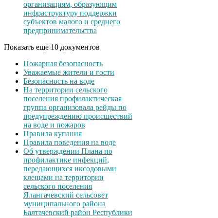
организациям, образующим
инфраструктуру поддержки
субъектов малого и среднего
предпринимательства
Показать еще 10 документов
Пожарная безопасность
Уважаемые жители и гости
Безопасность на воде
На территории сельского
поселения профилактическая
группа организовала рейды по
предупреждению происшествий
на воде и пожаров
Правила купания
Правила поведения на воде
Об утверждении Плана по
профилактике инфекций,
передающихся иксодовыми
клещами на территории
сельского поселения
Ялангачевский сельсовет
муниципального района
Балтачевский район Республики