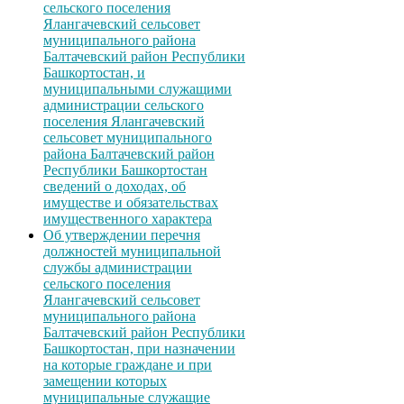
сельского поселения
Ялангачевский сельсовет
муниципального района
Балтачевский район Республики
Башкортостан, и
муниципальными служащими
администрации сельского
поселения Ялангачевский
сельсовет муниципального
района Балтачевский район
Республики Башкортостан
сведений о доходах, об
имуществе и обязательствах
имущественного характера
Об утверждении перечня
должностей муниципальной
службы администрации
сельского поселения
Ялангачевский сельсовет
муниципального района
Балтачевский район Республики
Башкортостан, при назначении
на которые граждане и при
замещении которых
муниципальные служащие