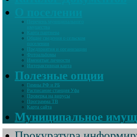
О поселении
Перечень муниципального
имущества
Карта партнера
Общие сведения о сельском
поселении
Предприятия и организации
Фотоальбомы
Именитые личности
Интерактивная карта
Полезные опции
Гимны РФ и РБ
Расписание станция Уфа
Проверка на вирусы
Программа ТВ
Карта сайта
Муниципальное имущ
Прокуратура информир