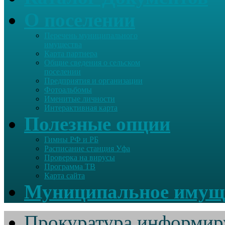
О поселении
Перечень муниципального
имущества
Карта партнера
Общие сведения о сельском
поселении
Предприятия и организации
Фотоальбомы
Именитые личности
Интерактивная карта
Полезные опции
Гимны РФ и РБ
Расписание станция Уфа
Проверка на вирусы
Программа ТВ
Карта сайта
Муниципальное имущ
Прокуратура информир