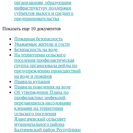
организациям, образующим
инфраструктуру поддержки
субъектов малого и среднего
предпринимательства
Показать еще 10 документов
Пожарная безопасность
Уважаемые жители и гости
Безопасность на воде
На территории сельского
поселения профилактическая
группа организовала рейды по
предупреждению происшествий
на воде и пожаров
Правила купания
Правила поведения на воде
Об утверждении Плана по
профилактике инфекций,
передающихся иксодовыми
клещами на территории
сельского поселения
Ялангачевский сельсовет
муниципального района
Балтачевский район Республики