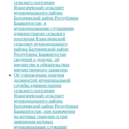
сельского поселения
Ялангачевский сельсовет
муниципального района
Балтачевский район Республики
Башкортостан, и
муниципальными служащими
администрации сельского
поселения Ялангачевский
сельсовет муниципального
района Балтачевский район
Республики Башкортостан
сведений о доходах, об
имуществе и обязательствах
имущественного характера
Об утверждении перечня
должностей муниципальной
службы администрации
сельского поселения
Ялангачевский сельсовет
муниципального района
Балтачевский район Республики
Башкортостан, при назначении
на которые граждане и при
замещении которых
муниципальные служащие