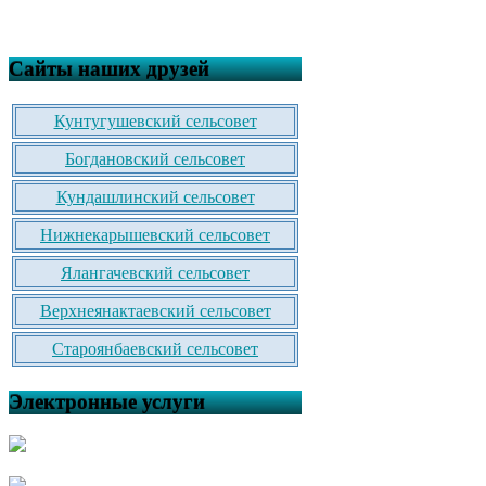
Сайты наших друзей
Кунтугушевский сельсовет
Богдановский сельсовет
Кундашлинский сельсовет
Нижнекарышевский сельсовет
Ялангачевский сельсовет
Верхнеянактаевский сельсовет
Староянбаевский сельсовет
Электронные услуги