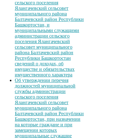
сельского поселения
Ялангачевский сельсовет
муниципального района
Балтачевский район Республики
Башкортостан, и
муниципальными служащими
администрации сельского
поселения Ялангачевский
сельсовет муниципального
района Балтачевский район
Республики Башкортостан
сведений о доходах, об
имуществе и обязательствах
имущественного характера
Об утверждении перечня
должностей муниципальной
службы администрации
сельского поселения
Ялангачевский сельсовет
муниципального района
Балтачевский район Республики
Башкортостан, при назначении
на которые граждане и при
замещении которых
муниципальные служащие