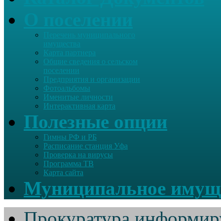
О поселении
Перечень муниципального
имущества
Карта партнера
Общие сведения о сельском
поселении
Предприятия и организации
Фотоальбомы
Именитые личности
Интерактивная карта
Полезные опции
Гимны РФ и РБ
Расписание станция Уфа
Проверка на вирусы
Программа ТВ
Карта сайта
Муниципальное имущ
Прокуратура информир