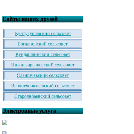
Сайты наших друзей
Кунтугушевский сельсовет
Богдановский сельсовет
Кундашлинский сельсовет
Нижнекарышевский сельсовет
Ялангачевский сельсовет
Верхнеянактаевский сельсовет
Староянбаевский сельсовет
Электронные услуги