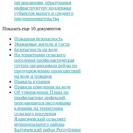
организациям, образующим
инфраструктуру поддержки
субъектов малого и среднего
предпринимательства
Показать еще 10 документов
Пожарная безопасность
Уважаемые жители и гости
Безопасность на воде
На территории сельского
поселения профилактическая
группа организовала рейды по
предупреждению происшествий
на воде и пожаров
Правила купания
Правила поведения на воде
Об утверждении Плана по
профилактике инфекций,
передающихся иксодовыми
клещами на территории
сельского поселения
Ялангачевский сельсовет
муниципального района
Балтачевский район Республики