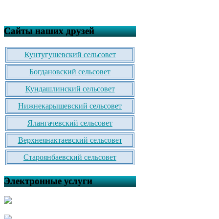
Сайты наших друзей
Кунтугушевский сельсовет
Богдановский сельсовет
Кундашлинский сельсовет
Нижнекарышевский сельсовет
Ялангачевский сельсовет
Верхнеянактаевский сельсовет
Староянбаевский сельсовет
Электронные услуги