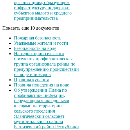
организациям, образующим
инфраструктуру поддержки
субъектов малого и среднего
предпринимательства
Показать еще 10 документов
Пожарная безопасность
Уважаемые жители и гости
Безопасность на воде
На территории сельского
поселения профилактическая
группа организовала рейды по
предупреждению происшествий
на воде и пожаров
Правила купания
Правила поведения на воде
Об утверждении Плана по
профилактике инфекций,
передающихся иксодовыми
клещами на территории
сельского поселения
Ялангачевский сельсовет
муниципального района
Балтачевский район Республики