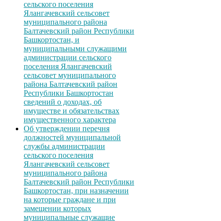
сельского поселения
Ялангачевский сельсовет
муниципального района
Балтачевский район Республики
Башкортостан, и
муниципальными служащими
администрации сельского
поселения Ялангачевский
сельсовет муниципального
района Балтачевский район
Республики Башкортостан
сведений о доходах, об
имуществе и обязательствах
имущественного характера
Об утверждении перечня
должностей муниципальной
службы администрации
сельского поселения
Ялангачевский сельсовет
муниципального района
Балтачевский район Республики
Башкортостан, при назначении
на которые граждане и при
замещении которых
муниципальные служащие