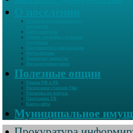
О поселении
Перечень муниципального
имущества
Карта партнера
Общие сведения о сельском
поселении
Предприятия и организации
Фотоальбомы
Именитые личности
Интерактивная карта
Полезные опции
Гимны РФ и РБ
Расписание станция Уфа
Проверка на вирусы
Программа ТВ
Карта сайта
Муниципальное имущ
Прокуратура информир