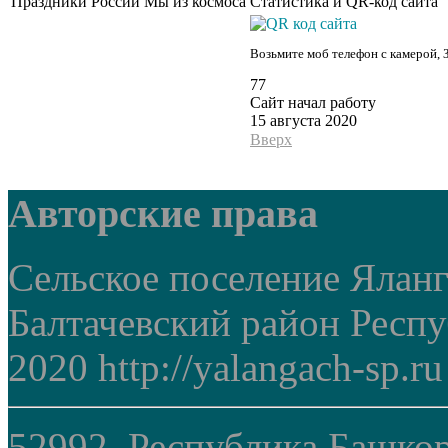
Праздники России
Мы из космоса
Статистика и QR-код сайта
Возьмите моб телефон с камерой, 
77
Сайт начал работу
15 августа 2020
Вверх
Авторские права
Сельское поселение Ялан
Балтачевский район Респ
2020 http://yalangach-sp.ru
52992, Республика Башкор