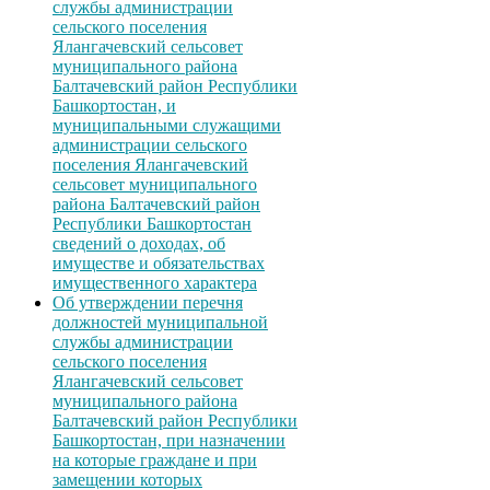
службы администрации
сельского поселения
Ялангачевский сельсовет
муниципального района
Балтачевский район Республики
Башкортостан, и
муниципальными служащими
администрации сельского
поселения Ялангачевский
сельсовет муниципального
района Балтачевский район
Республики Башкортостан
сведений о доходах, об
имуществе и обязательствах
имущественного характера
Об утверждении перечня
должностей муниципальной
службы администрации
сельского поселения
Ялангачевский сельсовет
муниципального района
Балтачевский район Республики
Башкортостан, при назначении
на которые граждане и при
замещении которых