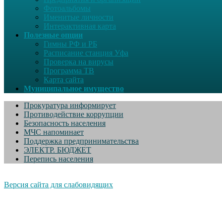
Фотоальбомы
Именитые личности
Интерактивная карта
Полезные опции
Гимны РФ и РБ
Расписание станция Уфа
Проверка на вирусы
Программа ТВ
Карта сайта
Муниципальное имущество
Прокуратура информирует
Противодействие коррупции
Безопасность населения
МЧС напоминает
Поддержка предпринимательства
ЭЛЕКТР. БЮДЖЕТ
Перепись населения
Версия сайта для слабовидящих