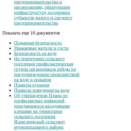
предпринимательства и
организациям, образующим
инфраструктуру поддержки
субъектов малого и среднего
предпринимательства
Показать еще 10 документов
Пожарная безопасность
Уважаемые жители и гости
Безопасность на воде
На территории сельского
поселения профилактическая
группа организовала рейды по
предупреждению происшествий
на воде и пожаров
Правила купания
Правила поведения на воде
Об утверждении Плана по
профилактике инфекций,
передающихся иксодовыми
клещами на территории
сельского поселения
Ялангачевский сельсовет
муниципального района