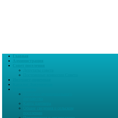
Главная
Администрация
Совет поселения
Депутаты совета
Постоянные комиссии Совета
Интернет-приемная
Каталог Документов
О поселении
Перечень муниципального
имущества
Карта партнера
Общие сведения о сельском
поселении
Предприятия и организации