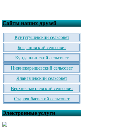
Сайты наших друзей
Кунтугушевский сельсовет
Богдановский сельсовет
Кундашлинский сельсовет
Нижнекарышевский сельсовет
Ялангачевский сельсовет
Верхнеянактаевский сельсовет
Староянбаевский сельсовет
Электронные услуги