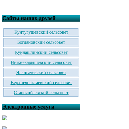
Сайты наших друзей
Кунтугушевский сельсовет
Богдановский сельсовет
Кундашлинский сельсовет
Нижнекарышевский сельсовет
Ялангачевский сельсовет
Верхнеянактаевский сельсовет
Староянбаевский сельсовет
Электронные услуги