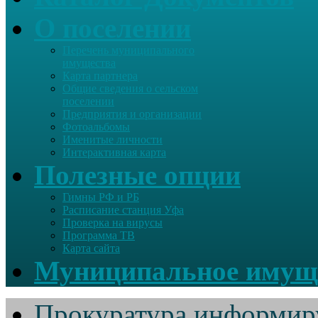
О поселении
Перечень муниципального
имущества
Карта партнера
Общие сведения о сельском
поселении
Предприятия и организации
Фотоальбомы
Именитые личности
Интерактивная карта
Полезные опции
Гимны РФ и РБ
Расписание станция Уфа
Проверка на вирусы
Программа ТВ
Карта сайта
Муниципальное имущ
Прокуратура информир