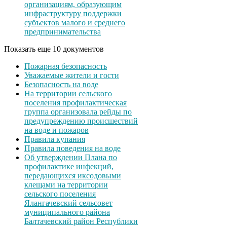
организациям, образующим
инфраструктуру поддержки
субъектов малого и среднего
предпринимательства
Показать еще 10 документов
Пожарная безопасность
Уважаемые жители и гости
Безопасность на воде
На территории сельского
поселения профилактическая
группа организовала рейды по
предупреждению происшествий
на воде и пожаров
Правила купания
Правила поведения на воде
Об утверждении Плана по
профилактике инфекций,
передающихся иксодовыми
клещами на территории
сельского поселения
Ялангачевский сельсовет
муниципального района
Балтачевский район Республики