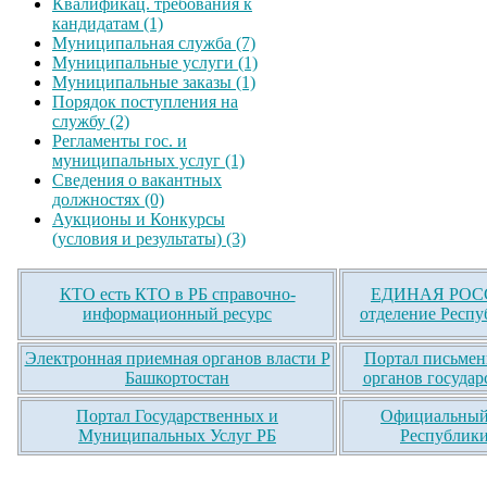
Квалификац. требования к
кандидатам (1)
Муниципальная служба (7)
Муниципальные услуги (1)
Муниципальные заказы (1)
Порядок поступления на
службу (2)
Регламенты гос. и
муниципальных услуг (1)
Сведения о вакантных
должностях (0)
Аукционы и Конкурсы
(условия и результаты) (3)
КТО есть КТО в РБ справочно-
ЕДИНАЯ РОСС
информационный ресурс
отделение Респу
Электронная приемная органов власти Р
Портал письмен
Башкортостан
органов государ
Портал Государственных и
Официальный 
Муниципальных Услуг РБ
Республики