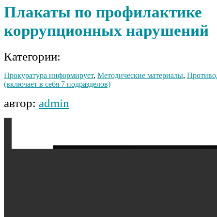
Плакаты по профилактике
коррупционных нарушений
Категории:
Прокуратура информирует
,
Методические материалы
,
Противо
(включает в себя 7 подразделов)
автор:
admin