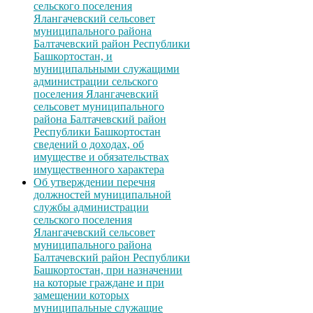
сельского поселения
Ялангачевский сельсовет
муниципального района
Балтачевский район Республики
Башкортостан, и
муниципальными служащими
администрации сельского
поселения Ялангачевский
сельсовет муниципального
района Балтачевский район
Республики Башкортостан
сведений о доходах, об
имуществе и обязательствах
имущественного характера
Об утверждении перечня
должностей муниципальной
службы администрации
сельского поселения
Ялангачевский сельсовет
муниципального района
Балтачевский район Республики
Башкортостан, при назначении
на которые граждане и при
замещении которых
муниципальные служащие