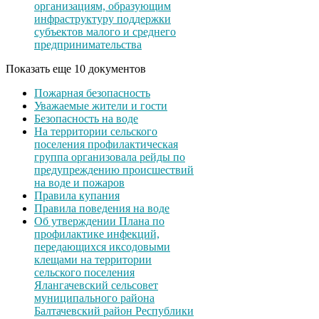
организациям, образующим
инфраструктуру поддержки
субъектов малого и среднего
предпринимательства
Показать еще 10 документов
Пожарная безопасность
Уважаемые жители и гости
Безопасность на воде
На территории сельского
поселения профилактическая
группа организовала рейды по
предупреждению происшествий
на воде и пожаров
Правила купания
Правила поведения на воде
Об утверждении Плана по
профилактике инфекций,
передающихся иксодовыми
клещами на территории
сельского поселения
Ялангачевский сельсовет
муниципального района
Балтачевский район Республики