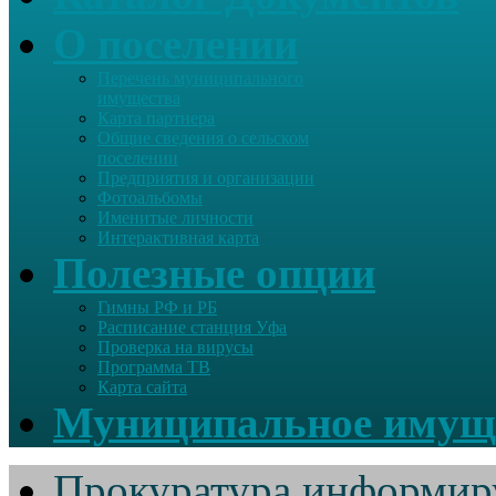
О поселении
Перечень муниципального
имущества
Карта партнера
Общие сведения о сельском
поселении
Предприятия и организации
Фотоальбомы
Именитые личности
Интерактивная карта
Полезные опции
Гимны РФ и РБ
Расписание станция Уфа
Проверка на вирусы
Программа ТВ
Карта сайта
Муниципальное имущ
Прокуратура информир