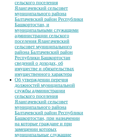
сельского поселения
Ялангачевский сельсовет
муниципального района
Балтачевский район Республики
Башкортостан, и
муниципальными служащими
администрации сельского
поселения Ялангачевский
сельсовет муниципального
района Балтачевский район
Республики Башкортостан
сведений о доходах, об
имуществе и обязательствах
имущественного характера
Об утверждении перечня
должностей муниципальной
службы администрации
сельского поселения
Ялангачевский сельсовет
муниципального района
Балтачевский район Республики
Башкортостан, при назначении
на которые граждане и при
замещении которых
муниципальные служащие