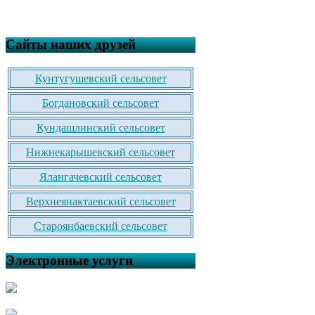
Сайты наших друзей
Кунтугушевский сельсовет
Богдановский сельсовет
Кундашлинский сельсовет
Нижнекарышевский сельсовет
Ялангачевский сельсовет
Верхнеянактаевский сельсовет
Староянбаевский сельсовет
Электронные услуги