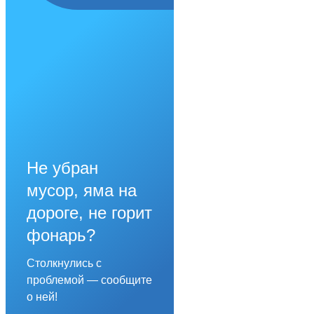
Не убран
мусор, яма на
дороге, не горит
фонарь?
Столкнулись с
проблемой — сообщите
о ней!