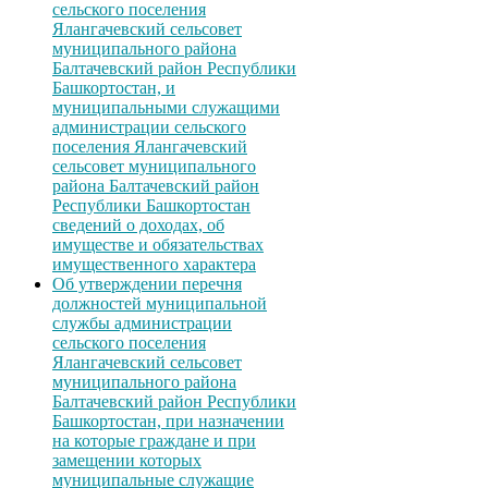
сельского поселения
Ялангачевский сельсовет
муниципального района
Балтачевский район Республики
Башкортостан, и
муниципальными служащими
администрации сельского
поселения Ялангачевский
сельсовет муниципального
района Балтачевский район
Республики Башкортостан
сведений о доходах, об
имуществе и обязательствах
имущественного характера
Об утверждении перечня
должностей муниципальной
службы администрации
сельского поселения
Ялангачевский сельсовет
муниципального района
Балтачевский район Республики
Башкортостан, при назначении
на которые граждане и при
замещении которых
муниципальные служащие