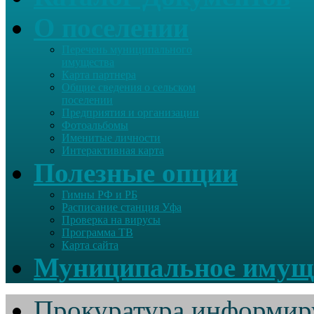
О поселении
Перечень муниципального
имущества
Карта партнера
Общие сведения о сельском
поселении
Предприятия и организации
Фотоальбомы
Именитые личности
Интерактивная карта
Полезные опции
Гимны РФ и РБ
Расписание станция Уфа
Проверка на вирусы
Программа ТВ
Карта сайта
Муниципальное имущ
Прокуратура информир