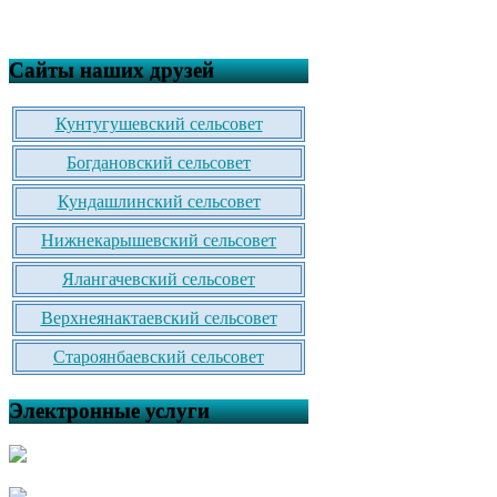
Сайты наших друзей
Кунтугушевский сельсовет
Богдановский сельсовет
Кундашлинский сельсовет
Нижнекарышевский сельсовет
Ялангачевский сельсовет
Верхнеянактаевский сельсовет
Староянбаевский сельсовет
Электронные услуги