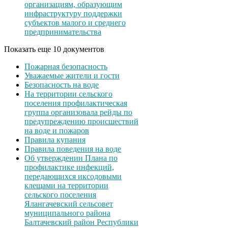
организациям, образующим
инфраструктуру поддержки
субъектов малого и среднего
предпринимательства
Показать еще 10 документов
Пожарная безопасность
Уважаемые жители и гости
Безопасность на воде
На территории сельского
поселения профилактическая
группа организовала рейды по
предупреждению происшествий
на воде и пожаров
Правила купания
Правила поведения на воде
Об утверждении Плана по
профилактике инфекций,
передающихся иксодовыми
клещами на территории
сельского поселения
Ялангачевский сельсовет
муниципального района
Балтачевский район Республики