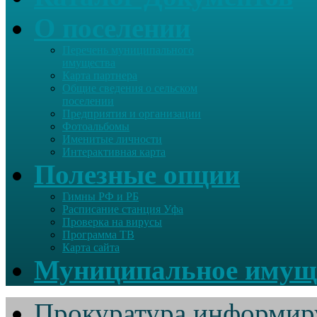
О поселении
Перечень муниципального
имущества
Карта партнера
Общие сведения о сельском
поселении
Предприятия и организации
Фотоальбомы
Именитые личности
Интерактивная карта
Полезные опции
Гимны РФ и РБ
Расписание станция Уфа
Проверка на вирусы
Программа ТВ
Карта сайта
Муниципальное имущ
Прокуратура информир