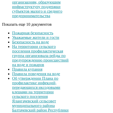
организациям, образующим
инфраструктуру поддержки
субъектов малого и среднего
предпринимательства
Показать еще 10 документов
Пожарная безопасность
Уважаемые жители и гости
Безопасность на воде
На территории сельского
поселения профилактическая
группа организовала рейды по
предупреждению происшествий
на воде и пожаров
Правила купания
Правила поведения на воде
Об утверждении Плана по
профилактике инфекций,
передающихся иксодовыми
клещами на территории
сельского поселения
Ялангачевский сельсовет
муниципального района
Балтачевский район Республики