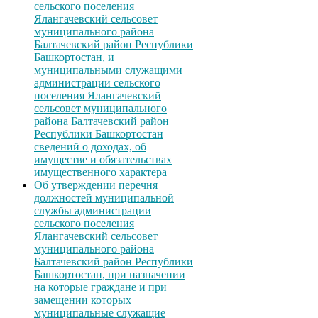
сельского поселения
Ялангачевский сельсовет
муниципального района
Балтачевский район Республики
Башкортостан, и
муниципальными служащими
администрации сельского
поселения Ялангачевский
сельсовет муниципального
района Балтачевский район
Республики Башкортостан
сведений о доходах, об
имуществе и обязательствах
имущественного характера
Об утверждении перечня
должностей муниципальной
службы администрации
сельского поселения
Ялангачевский сельсовет
муниципального района
Балтачевский район Республики
Башкортостан, при назначении
на которые граждане и при
замещении которых
муниципальные служащие