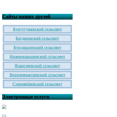
Сайты наших друзей
Кунтугушевский сельсовет
Богдановский сельсовет
Кундашлинский сельсовет
Нижнекарышевский сельсовет
Ялангачевский сельсовет
Верхнеянактаевский сельсовет
Староянбаевский сельсовет
Электронные услуги