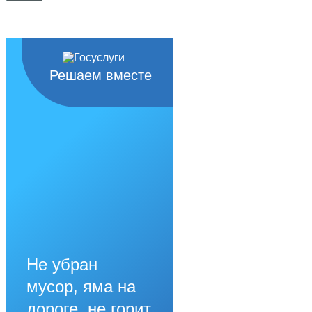
Решаем вместе
Не убран
мусор, яма на
дороге, не горит