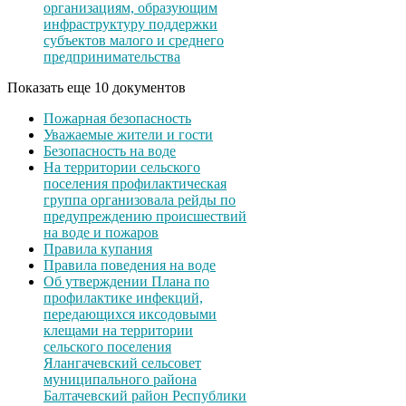
организациям, образующим
инфраструктуру поддержки
субъектов малого и среднего
предпринимательства
Показать еще 10 документов
Пожарная безопасность
Уважаемые жители и гости
Безопасность на воде
На территории сельского
поселения профилактическая
группа организовала рейды по
предупреждению происшествий
на воде и пожаров
Правила купания
Правила поведения на воде
Об утверждении Плана по
профилактике инфекций,
передающихся иксодовыми
клещами на территории
сельского поселения
Ялангачевский сельсовет
муниципального района
Балтачевский район Республики