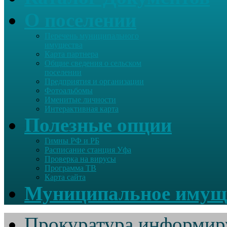
О поселении
Перечень муниципального
имущества
Карта партнера
Общие сведения о сельском
поселении
Предприятия и организации
Фотоальбомы
Именитые личности
Интерактивная карта
Полезные опции
Гимны РФ и РБ
Расписание станция Уфа
Проверка на вирусы
Программа ТВ
Карта сайта
Муниципальное имущ
Прокуратура информир