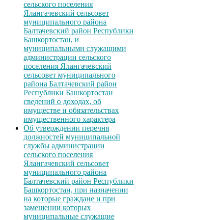
сельского поселения
Ялангачевский сельсовет
муниципального района
Балтачевский район Республики
Башкортостан, и
муниципальными служащими
администрации сельского
поселения Ялангачевский
сельсовет муниципального
района Балтачевский район
Республики Башкортостан
сведений о доходах, об
имуществе и обязательствах
имущественного характера
Об утверждении перечня
должностей муниципальной
службы администрации
сельского поселения
Ялангачевский сельсовет
муниципального района
Балтачевский район Республики
Башкортостан, при назначении
на которые граждане и при
замещении которых
муниципальные служащие