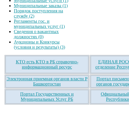
Муниципальные услуги (1)
Муниципальные заказы (1)
Порядок поступления на
службу (2)
Регламенты гос. и
муниципальных услуг (1)
Сведения о вакантных
должностях (0)
Аукционы и Конкурсы
(условия и результаты) (3)
КТО есть КТО в РБ справочно-
ЕДИНАЯ РОСС
информационный ресурс
отделение Респу
Электронная приемная органов власти Р
Портал письмен
Башкортостан
органов государ
Портал Государственных и
Официальный 
Муниципальных Услуг РБ
Республики