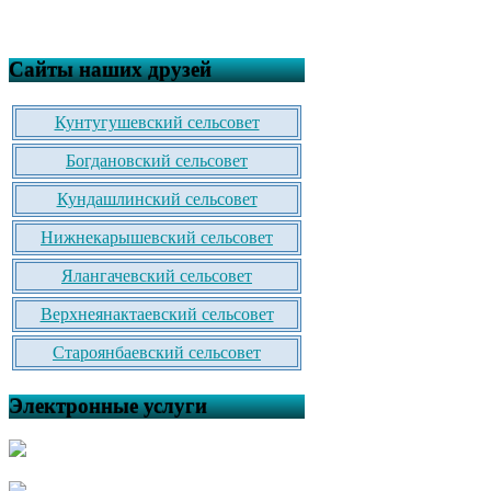
Сайты наших друзей
Кунтугушевский сельсовет
Богдановский сельсовет
Кундашлинский сельсовет
Нижнекарышевский сельсовет
Ялангачевский сельсовет
Верхнеянактаевский сельсовет
Староянбаевский сельсовет
Электронные услуги