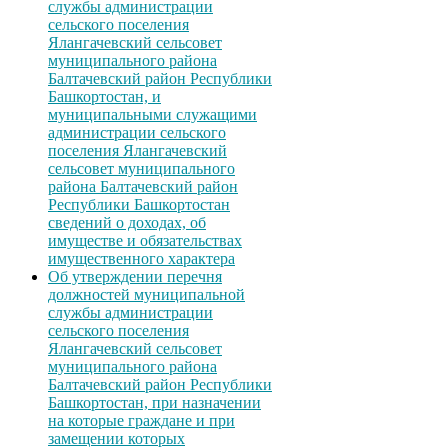
службы администрации
сельского поселения
Ялангачевский сельсовет
муниципального района
Балтачевский район Республики
Башкортостан, и
муниципальными служащими
администрации сельского
поселения Ялангачевский
сельсовет муниципального
района Балтачевский район
Республики Башкортостан
сведений о доходах, об
имуществе и обязательствах
имущественного характера
Об утверждении перечня
должностей муниципальной
службы администрации
сельского поселения
Ялангачевский сельсовет
муниципального района
Балтачевский район Республики
Башкортостан, при назначении
на которые граждане и при
замещении которых