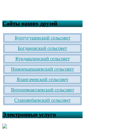
Сайты наших друзей
Кунтугушевский сельсовет
Богдановский сельсовет
Кундашлинский сельсовет
Нижнекарышевский сельсовет
Ялангачевский сельсовет
Верхнеянактаевский сельсовет
Староянбаевский сельсовет
Электронные услуги