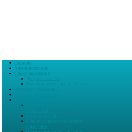
Главная
Администрация
Совет поселения
Депутаты совета
Постоянные комиссии Совета
Интернет-приемная
Каталог Документов
О поселении
Перечень муниципального
имущества
Карта партнера
Общие сведения о сельском
поселении
Предприятия и организации