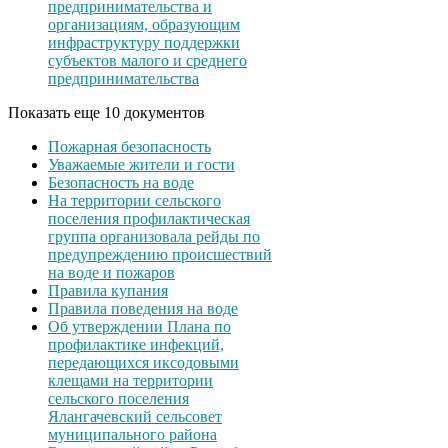
предпринимательства и
организациям, образующим
инфраструктуру поддержки
субъектов малого и среднего
предпринимательства
Показать еще 10 документов
Пожарная безопасность
Уважаемые жители и гости
Безопасность на воде
На территории сельского
поселения профилактическая
группа организовала рейды по
предупреждению происшествий
на воде и пожаров
Правила купания
Правила поведения на воде
Об утверждении Плана по
профилактике инфекций,
передающихся иксодовыми
клещами на территории
сельского поселения
Ялангачевский сельсовет
муниципального района