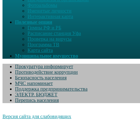
Фотоальбомы
Именитые личности
Интерактивная карта
Полезные опции
Гимны РФ и РБ
Расписание станция Уфа
Проверка на вирусы
Программа ТВ
Карта сайта
Муниципальное имущество
Прокуратура информирует
Противодействие коррупции
Безопасность населения
МЧС напоминает
Поддержка предпринимательства
ЭЛЕКТР. БЮДЖЕТ
Перепись населения
Версия сайта для слабовидящих