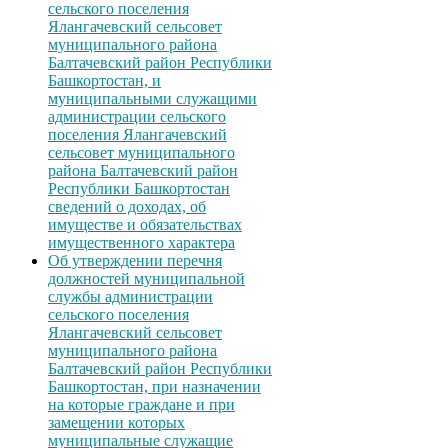
сельского поселения
Ялангачевский сельсовет
муниципального района
Балтачевский район Республики
Башкортостан, и
муниципальными служащими
администрации сельского
поселения Ялангачевский
сельсовет муниципального
района Балтачевский район
Республики Башкортостан
сведений о доходах, об
имуществе и обязательствах
имущественного характера
Об утверждении перечня
должностей муниципальной
службы администрации
сельского поселения
Ялангачевский сельсовет
муниципального района
Балтачевский район Республики
Башкортостан, при назначении
на которые граждане и при
замещении которых
муниципальные служащие