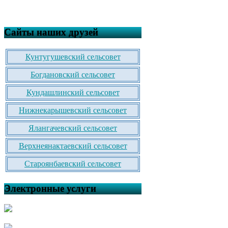
Сайты наших друзей
Кунтугушевский сельсовет
Богдановский сельсовет
Кундашлинский сельсовет
Нижнекарышевский сельсовет
Ялангачевский сельсовет
Верхнеянактаевский сельсовет
Староянбаевский сельсовет
Электронные услуги