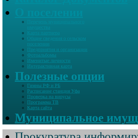
О поселении
Перечень муниципального
имущества
Карта партнера
Общие сведения о сельском
поселении
Предприятия и организации
Фотоальбомы
Именитые личности
Интерактивная карта
Полезные опции
Гимны РФ и РБ
Расписание станция Уфа
Проверка на вирусы
Программа ТВ
Карта сайта
Муниципальное имущ
Прокуратура информир