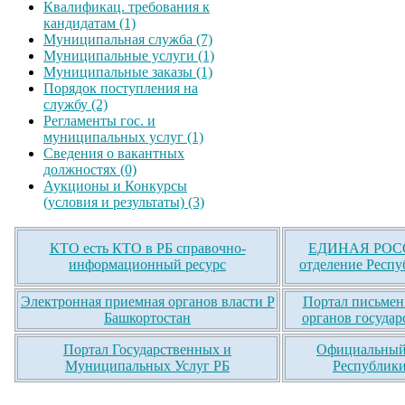
Квалификац. требования к
кандидатам (1)
Муниципальная служба (7)
Муниципальные услуги (1)
Муниципальные заказы (1)
Порядок поступления на
службу (2)
Регламенты гос. и
муниципальных услуг (1)
Сведения о вакантных
должностях (0)
Аукционы и Конкурсы
(условия и результаты) (3)
КТО есть КТО в РБ справочно-
ЕДИНАЯ РОСС
информационный ресурс
отделение Респу
Электронная приемная органов власти Р
Портал письмен
Башкортостан
органов государ
Портал Государственных и
Официальный 
Муниципальных Услуг РБ
Республики