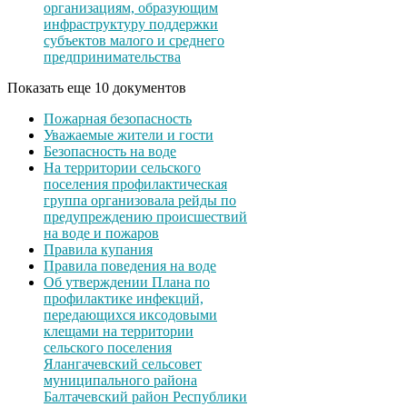
организациям, образующим
инфраструктуру поддержки
субъектов малого и среднего
предпринимательства
Показать еще 10 документов
Пожарная безопасность
Уважаемые жители и гости
Безопасность на воде
На территории сельского
поселения профилактическая
группа организовала рейды по
предупреждению происшествий
на воде и пожаров
Правила купания
Правила поведения на воде
Об утверждении Плана по
профилактике инфекций,
передающихся иксодовыми
клещами на территории
сельского поселения
Ялангачевский сельсовет
муниципального района
Балтачевский район Республики