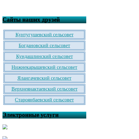
Сайты наших друзей
Кунтугушевский сельсовет
Богдановский сельсовет
Кундашлинский сельсовет
Нижнекарышевский сельсовет
Ялангачевский сельсовет
Верхнеянактаевский сельсовет
Староянбаевский сельсовет
Электронные услуги