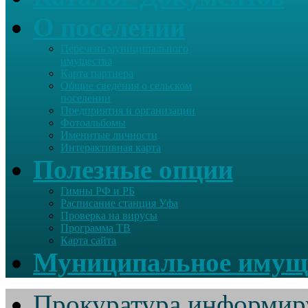
О поселении
Перечень муниципального
имущества
Карта партнера
Общие сведения о сельском
поселении
Предприятия и организации
Фотоальбомы
Именитые личности
Интерактивная карта
Полезные опции
Гимны РФ и РБ
Расписание станция Уфа
Проверка на вирусы
Программа ТВ
Карта сайта
Муниципальное имущ
Прокуратура информир