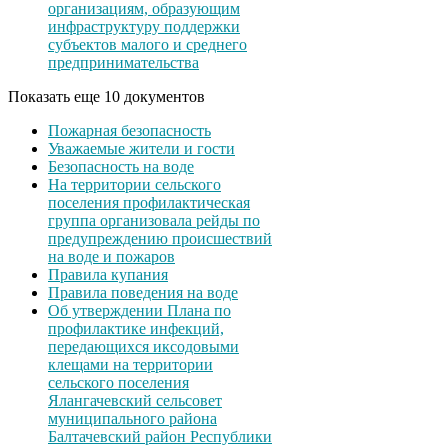
организациям, образующим
инфраструктуру поддержки
субъектов малого и среднего
предпринимательства
Показать еще 10 документов
Пожарная безопасность
Уважаемые жители и гости
Безопасность на воде
На территории сельского
поселения профилактическая
группа организовала рейды по
предупреждению происшествий
на воде и пожаров
Правила купания
Правила поведения на воде
Об утверждении Плана по
профилактике инфекций,
передающихся иксодовыми
клещами на территории
сельского поселения
Ялангачевский сельсовет
муниципального района
Балтачевский район Республики