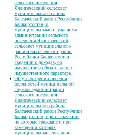
сельского поселения
Ялангачевский сельсовет
муниципального района
Балтачевский район Республики
Башкортостан, и
муниципальными служащими
администрации сельского
поселения Ялангачевский
сельсовет муниципального
района Балтачевский район
Республики Башкортостан
сведений о доходах, об
имуществе и обязательствах
имущественного характера
Об утверждении перечня
должностей муниципальной
службы администрации
сельского поселения
Ялангачевский сельсовет
муниципального района
Балтачевский район Республики
Башкортостан, при назначении
на которые граждане и при
замещении которых
муниципальные служащие