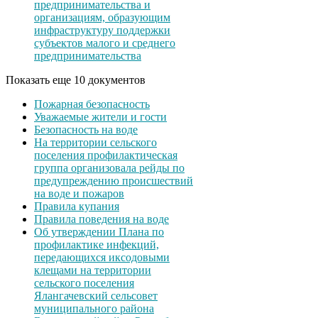
предпринимательства и
организациям, образующим
инфраструктуру поддержки
субъектов малого и среднего
предпринимательства
Показать еще 10 документов
Пожарная безопасность
Уважаемые жители и гости
Безопасность на воде
На территории сельского
поселения профилактическая
группа организовала рейды по
предупреждению происшествий
на воде и пожаров
Правила купания
Правила поведения на воде
Об утверждении Плана по
профилактике инфекций,
передающихся иксодовыми
клещами на территории
сельского поселения
Ялангачевский сельсовет
муниципального района