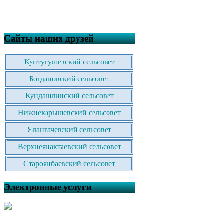
Сайты наших друзей
Кунтугушевский сельсовет
Богдановский сельсовет
Кундашлинский сельсовет
Нижнекарышевский сельсовет
Ялангачевский сельсовет
Верхнеянактаевский сельсовет
Староянбаевский сельсовет
Электронные услуги