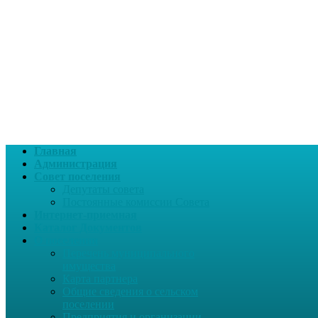
Главная
Администрация
Совет поселения
Депутаты совета
Постоянные комиссии Совета
Интернет-приемная
Каталог Документов
О поселении
Перечень муниципального
имущества
Карта партнера
Общие сведения о сельском
поселении
Предприятия и организации