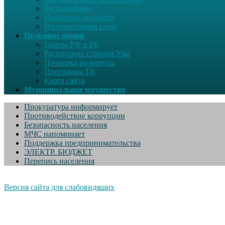
Фотоальбомы
Именитые личности
Интерактивная карта
Полезные опции
Гимны РФ и РБ
Расписание станция Уфа
Проверка на вирусы
Программа ТВ
Карта сайта
Муниципальное имущество
Прокуратура информирует
Противодействие коррупции
Безопасность населения
МЧС напоминает
Поддержка предпринимательства
ЭЛЕКТР. БЮДЖЕТ
Перепись населения
Версия сайта для слабовидящих