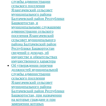
службы администрации
сельского поселения
Ялангачевский сельсовет
муниципального района
Балтачевский район Республики
Башкортостан, и
муниципальными служащими
администрации сельского
поселения Ялангачевский
сельсовет муниципального
района Балтачевский район
Республики Башкортостан
сведений о доходах, об
имуществе и обязательствах
имущественного характера
Об утверждении перечня
должностей муниципальной
службы администрации
сельского поселения
Ялангачевский сельсовет
муниципального района
Балтачевский район Республики
Башкортостан, при назначении
на которые граждане и при
замещении которых