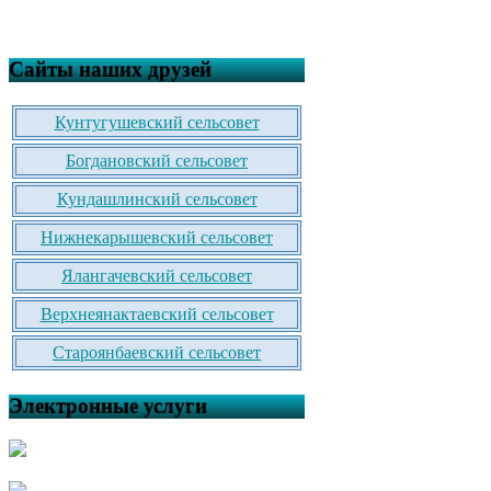
Сайты наших друзей
Кунтугушевский сельсовет
Богдановский сельсовет
Кундашлинский сельсовет
Нижнекарышевский сельсовет
Ялангачевский сельсовет
Верхнеянактаевский сельсовет
Староянбаевский сельсовет
Электронные услуги