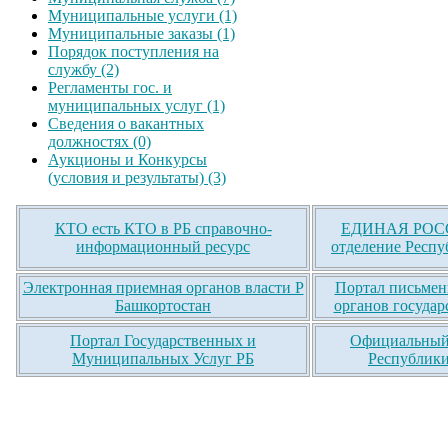
Муниципальные услуги (1)
Муниципальные заказы (1)
Порядок поступления на
службу (2)
Регламенты гос. и
муниципальных услуг (1)
Сведения о вакантных
должностях (0)
Аукционы и Конкурсы
(условия и результаты) (3)
КТО есть КТО в РБ справочно-
ЕДИНАЯ РОСС
информационный ресурс
отделение Респу
Электронная приемная органов власти Р
Портал письмен
Башкортостан
органов государ
Портал Государственных и
Официальный 
Муниципальных Услуг РБ
Республики