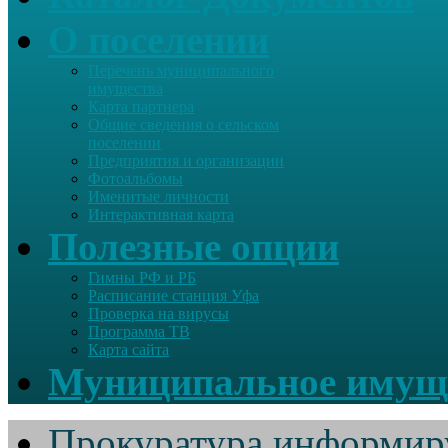
О поселении
Перечень муниципального
имущества
Карта партнера
Общие сведения о сельском
поселении
Предприятия и организации
Фотоальбомы
Именитые личности
Интерактивная карта
Полезные опции
Гимны РФ и РБ
Расписание станция Уфа
Проверка на вирусы
Программа ТВ
Карта сайта
Муниципальное имущ
Прокуратура информир