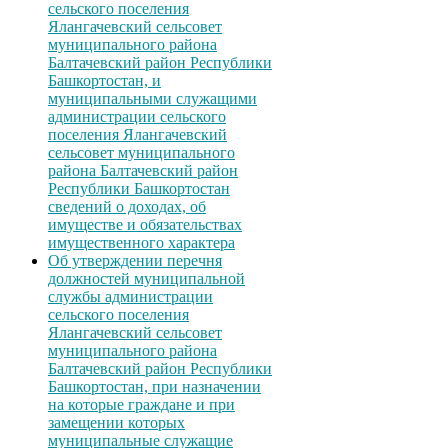
сельского поселения
Ялангачевский сельсовет
муниципального района
Балтачевский район Республики
Башкортостан, и
муниципальными служащими
администрации сельского
поселения Ялангачевский
сельсовет муниципального
района Балтачевский район
Республики Башкортостан
сведений о доходах, об
имуществе и обязательствах
имущественного характера
Об утверждении перечня
должностей муниципальной
службы администрации
сельского поселения
Ялангачевский сельсовет
муниципального района
Балтачевский район Республики
Башкортостан, при назначении
на которые граждане и при
замещении которых
муниципальные служащие