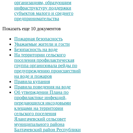
организациям, образующим
инфраструктуру поддержки
субъектов малого и среднего
предпринимательства
Показать еще 10 документов
Пожарная безопасность
Уважаемые жители и гости
Безопасность на воде
На территории сельского
поселения профилактическая
группа организовала рейды по
предупреждению происшествий
на воде и пожаров
Правила купания
Правила поведения на воде
Об утверждении Плана по
профилактике инфекций,
передающихся иксодовыми
клещами на территории
сельского поселения
Ялангачевский сельсовет
муниципального района
Балтачевский район Республики