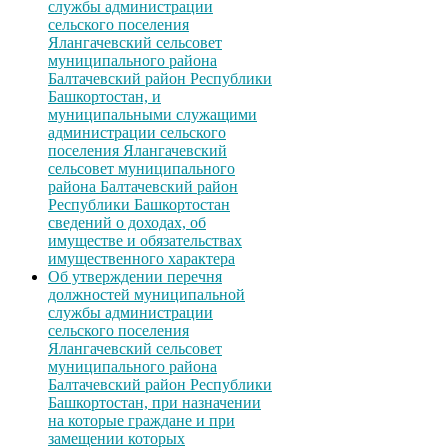
службы администрации
сельского поселения
Ялангачевский сельсовет
муниципального района
Балтачевский район Республики
Башкортостан, и
муниципальными служащими
администрации сельского
поселения Ялангачевский
сельсовет муниципального
района Балтачевский район
Республики Башкортостан
сведений о доходах, об
имуществе и обязательствах
имущественного характера
Об утверждении перечня
должностей муниципальной
службы администрации
сельского поселения
Ялангачевский сельсовет
муниципального района
Балтачевский район Республики
Башкортостан, при назначении
на которые граждане и при
замещении которых