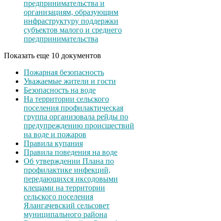
предпринимательства и
организациям, образующим
инфраструктуру поддержки
субъектов малого и среднего
предпринимательства
Показать еще 10 документов
Пожарная безопасность
Уважаемые жители и гости
Безопасность на воде
На территории сельского
поселения профилактическая
группа организовала рейды по
предупреждению происшествий
на воде и пожаров
Правила купания
Правила поведения на воде
Об утверждении Плана по
профилактике инфекций,
передающихся иксодовыми
клещами на территории
сельского поселения
Ялангачевский сельсовет
муниципального района