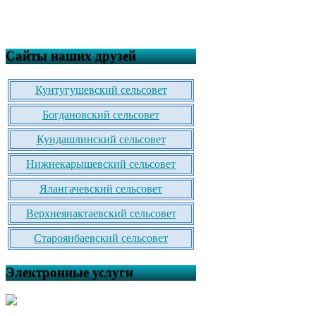
Сайты наших друзей
Кунтугушевский сельсовет
Богдановский сельсовет
Кундашлинский сельсовет
Нижнекарышевский сельсовет
Ялангачевский сельсовет
Верхнеянактаевский сельсовет
Староянбаевский сельсовет
Электронные услуги