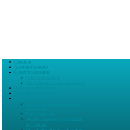
Главная
Администрация
Совет поселения
Депутаты совета
Постоянные комиссии Совета
Интернет-приемная
Каталог Документов
О поселении
Перечень муниципального
имущества
Карта партнера
Общие сведения о сельском
поселении
Предприятия и организации