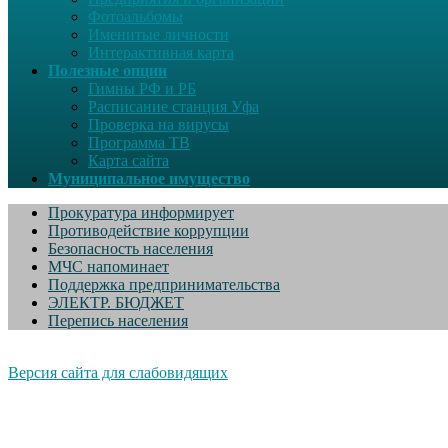
Фотоальбомы
Именитые личности
Интерактивная карта
Полезные опции
Гимны РФ и РБ
Расписание станция Уфа
Проверка на вирусы
Программа ТВ
Карта сайта
Муниципальное имущество
Прокуратура информирует
Противодействие коррупции
Безопасность населения
МЧС напоминает
Поддержка предпринимательства
ЭЛЕКТР. БЮДЖЕТ
Перепись населения
Версия сайта для слабовидящих