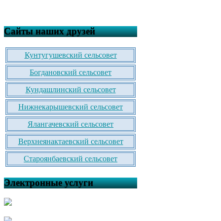
Сайты наших друзей
Кунтугушевский сельсовет
Богдановский сельсовет
Кундашлинский сельсовет
Нижнекарышевский сельсовет
Ялангачевский сельсовет
Верхнеянактаевский сельсовет
Староянбаевский сельсовет
Электронные услуги