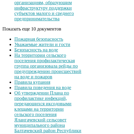
организациям, образующим
инфраструктуру поддержки
субъектов малого и среднего
предпринимательства
Показать еще 10 документов
Пожарная безопасность
Уважаемые жители и гости
Безопасность на воде
На территории сельского
поселения профилактическая
группа организовала рейды по
предупреждению происшествий
на воде и пожаров
Правила купания
Правила поведения на воде
Об утверждении Плана по
профилактике инфекций,
передающихся иксодовыми
клещами на территории
сельского поселения
Ялангачевский сельсовет
муниципального района
Балтачевский район Республики