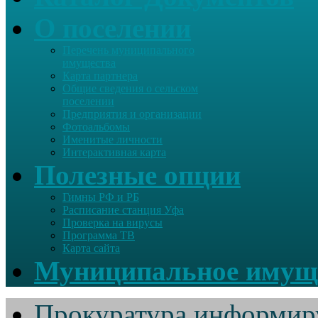
О поселении
Перечень муниципального
имущества
Карта партнера
Общие сведения о сельском
поселении
Предприятия и организации
Фотоальбомы
Именитые личности
Интерактивная карта
Полезные опции
Гимны РФ и РБ
Расписание станция Уфа
Проверка на вирусы
Программа ТВ
Карта сайта
Муниципальное имущ
Прокуратура информир