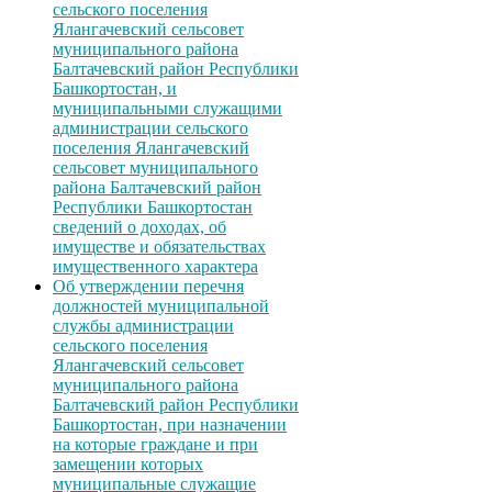
сельского поселения
Ялангачевский сельсовет
муниципального района
Балтачевский район Республики
Башкортостан, и
муниципальными служащими
администрации сельского
поселения Ялангачевский
сельсовет муниципального
района Балтачевский район
Республики Башкортостан
сведений о доходах, об
имуществе и обязательствах
имущественного характера
Об утверждении перечня
должностей муниципальной
службы администрации
сельского поселения
Ялангачевский сельсовет
муниципального района
Балтачевский район Республики
Башкортостан, при назначении
на которые граждане и при
замещении которых
муниципальные служащие