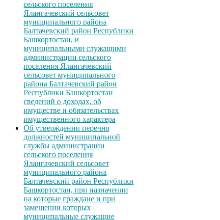
сельского поселения
Ялангачевский сельсовет
муниципального района
Балтачевский район Республики
Башкортостан, и
муниципальными служащими
администрации сельского
поселения Ялангачевский
сельсовет муниципального
района Балтачевский район
Республики Башкортостан
сведений о доходах, об
имуществе и обязательствах
имущественного характера
Об утверждении перечня
должностей муниципальной
службы администрации
сельского поселения
Ялангачевский сельсовет
муниципального района
Балтачевский район Республики
Башкортостан, при назначении
на которые граждане и при
замещении которых
муниципальные служащие