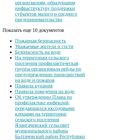
организациям, образующим
инфраструктуру поддержки
субъектов малого и среднего
предпринимательства
Показать еще 10 документов
Пожарная безопасность
Уважаемые жители и гости
Безопасность на воде
На территории сельского
поселения профилактическая
группа организовала рейды по
предупреждению происшествий
на воде и пожаров
Правила купания
Правила поведения на воде
Об утверждении Плана по
профилактике инфекций,
передающихся иксодовыми
клещами на территории
сельского поселения
Ялангачевский сельсовет
муниципального района
Балтачевский район Республики