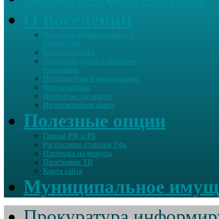
О поселении
Перечень муниципального
имущества
Карта партнера
Общие сведения о сельском
поселении
Предприятия и организации
Фотоальбомы
Именитые личности
Интерактивная карта
Полезные опции
Гимны РФ и РБ
Расписание станция Уфа
Проверка на вирусы
Программа ТВ
Карта сайта
Муниципальное имущ
Прокуратура информир