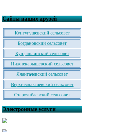
Сайты наших друзей
Кунтугушевский сельсовет
Богдановский сельсовет
Кундашлинский сельсовет
Нижнекарышевский сельсовет
Ялангачевский сельсовет
Верхнеянактаевский сельсовет
Староянбаевский сельсовет
Электронные услуги