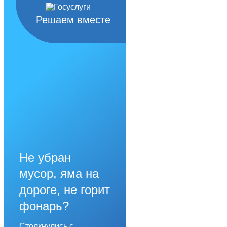
Решаем вместе
Не убран
мусор, яма на
дороге, не горит
фонарь?
Столкнулись с