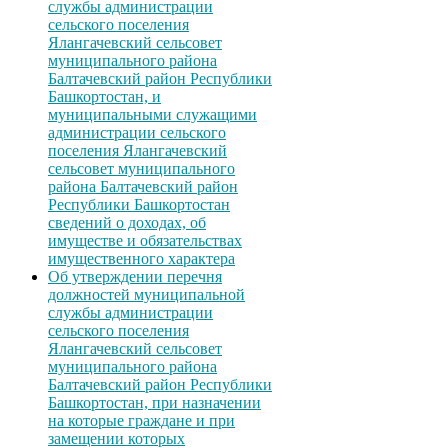
службы администрации
сельского поселения
Ялангачевский сельсовет
муниципального района
Балтачевский район Республики
Башкортостан, и
муниципальными служащими
администрации сельского
поселения Ялангачевский
сельсовет муниципального
района Балтачевский район
Республики Башкортостан
сведений о доходах, об
имуществе и обязательствах
имущественного характера
Об утверждении перечня
должностей муниципальной
службы администрации
сельского поселения
Ялангачевский сельсовет
муниципального района
Балтачевский район Республики
Башкортостан, при назначении
на которые граждане и при
замещении которых