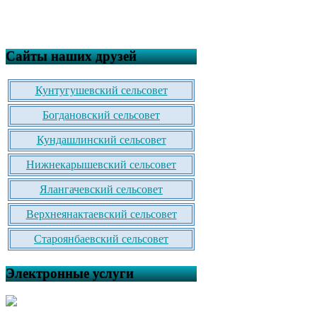
Сайты наших друзей
Кунтугушевский сельсовет
Богдановский сельсовет
Кундашлинский сельсовет
Нижнекарышевский сельсовет
Ялангачевский сельсовет
Верхнеянактаевский сельсовет
Староянбаевский сельсовет
Электронные услуги