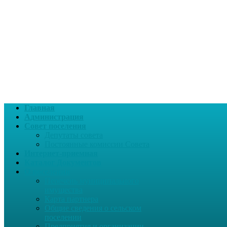
Главная
Администрация
Совет поселения
Депутаты совета
Постоянные комиссии Совета
Интернет-приемная
Каталог Документов
О поселении
Перечень муниципального
имущества
Карта партнера
Общие сведения о сельском
поселении
Предприятия и организации