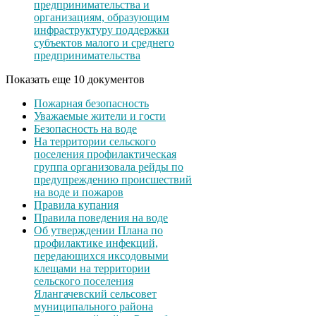
предпринимательства и
организациям, образующим
инфраструктуру поддержки
субъектов малого и среднего
предпринимательства
Показать еще 10 документов
Пожарная безопасность
Уважаемые жители и гости
Безопасность на воде
На территории сельского
поселения профилактическая
группа организовала рейды по
предупреждению происшествий
на воде и пожаров
Правила купания
Правила поведения на воде
Об утверждении Плана по
профилактике инфекций,
передающихся иксодовыми
клещами на территории
сельского поселения
Ялангачевский сельсовет
муниципального района