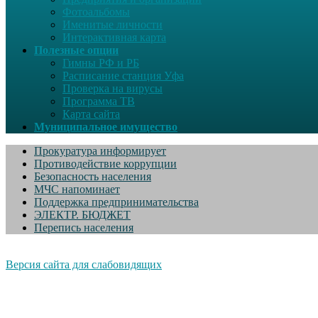
Фотоальбомы
Именитые личности
Интерактивная карта
Полезные опции
Гимны РФ и РБ
Расписание станция Уфа
Проверка на вирусы
Программа ТВ
Карта сайта
Муниципальное имущество
Прокуратура информирует
Противодействие коррупции
Безопасность населения
МЧС напоминает
Поддержка предпринимательства
ЭЛЕКТР. БЮДЖЕТ
Перепись населения
Версия сайта для слабовидящих