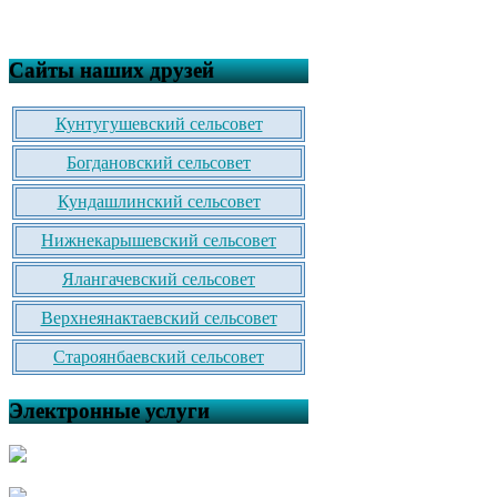
Сайты наших друзей
Кунтугушевский сельсовет
Богдановский сельсовет
Кундашлинский сельсовет
Нижнекарышевский сельсовет
Ялангачевский сельсовет
Верхнеянактаевский сельсовет
Староянбаевский сельсовет
Электронные услуги