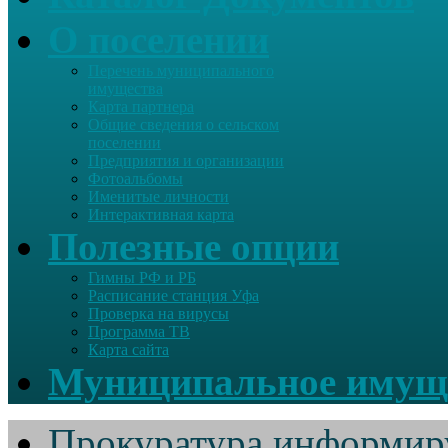
О поселении
Перечень муниципального
имущества
Карта партнера
Общие сведения о сельском
поселении
Предприятия и организации
Фотоальбомы
Именитые личности
Интерактивная карта
Полезные опции
Гимны РФ и РБ
Расписание станция Уфа
Проверка на вирусы
Программа ТВ
Карта сайта
Муниципальное имущ
Прокуратура информир