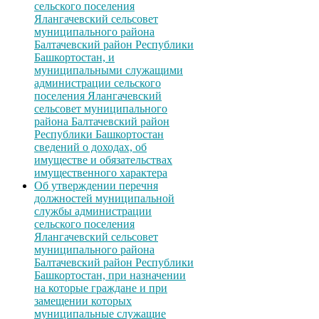
сельского поселения
Ялангачевский сельсовет
муниципального района
Балтачевский район Республики
Башкортостан, и
муниципальными служащими
администрации сельского
поселения Ялангачевский
сельсовет муниципального
района Балтачевский район
Республики Башкортостан
сведений о доходах, об
имуществе и обязательствах
имущественного характера
Об утверждении перечня
должностей муниципальной
службы администрации
сельского поселения
Ялангачевский сельсовет
муниципального района
Балтачевский район Республики
Башкортостан, при назначении
на которые граждане и при
замещении которых
муниципальные служащие