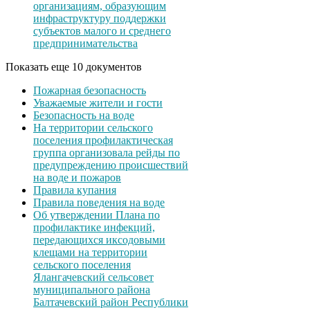
организациям, образующим
инфраструктуру поддержки
субъектов малого и среднего
предпринимательства
Показать еще 10 документов
Пожарная безопасность
Уважаемые жители и гости
Безопасность на воде
На территории сельского
поселения профилактическая
группа организовала рейды по
предупреждению происшествий
на воде и пожаров
Правила купания
Правила поведения на воде
Об утверждении Плана по
профилактике инфекций,
передающихся иксодовыми
клещами на территории
сельского поселения
Ялангачевский сельсовет
муниципального района
Балтачевский район Республики