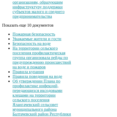
организациям, образующим
инфраструктуру поддержки
субъектов малого и среднего
предпринимательства
Показать еще 10 документов
Пожарная безопасность
Уважаемые жители и гости
Безопасность на воде
На территории сельского
поселения профилактическая
группа организовала рейды по
предупреждению происшествий
на воде и пожаров
Правила купания
Правила поведения на воде
Об утверждении Плана по
профилактике инфекций,
передающихся иксодовыми
клещами на территории
сельского поселения
Ялангачевский сельсовет
муниципального района
Балтачевский район Республики