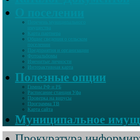
О поселении
Перечень муниципального
имущества
Карта партнера
Общие сведения о сельском
поселении
Предприятия и организации
Фотоальбомы
Именитые личности
Интерактивная карта
Полезные опции
Гимны РФ и РБ
Расписание станция Уфа
Проверка на вирусы
Программа ТВ
Карта сайта
Муниципальное имущ
Прокуратура информир