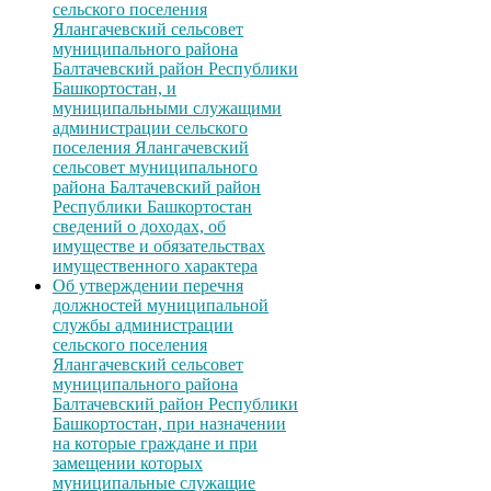
сельского поселения
Ялангачевский сельсовет
муниципального района
Балтачевский район Республики
Башкортостан, и
муниципальными служащими
администрации сельского
поселения Ялангачевский
сельсовет муниципального
района Балтачевский район
Республики Башкортостан
сведений о доходах, об
имуществе и обязательствах
имущественного характера
Об утверждении перечня
должностей муниципальной
службы администрации
сельского поселения
Ялангачевский сельсовет
муниципального района
Балтачевский район Республики
Башкортостан, при назначении
на которые граждане и при
замещении которых
муниципальные служащие