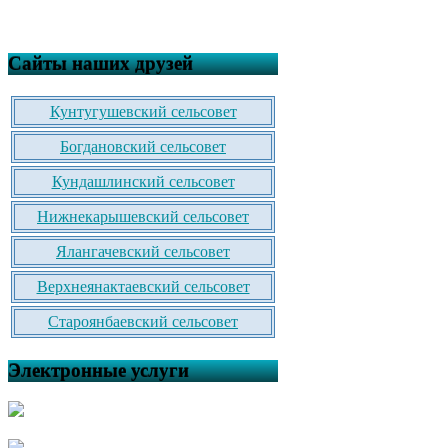
Сайты наших друзей
Кунтугушевский сельсовет
Богдановский сельсовет
Кундашлинский сельсовет
Нижнекарышевский сельсовет
Ялангачевский сельсовет
Верхнеянактаевский сельсовет
Староянбаевский сельсовет
Электронные услуги