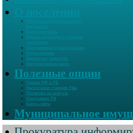
О поселении
Перечень муниципального
имущества
Карта партнера
Общие сведения о сельском
поселении
Предприятия и организации
Фотоальбомы
Именитые личности
Интерактивная карта
Полезные опции
Гимны РФ и РБ
Расписание станция Уфа
Проверка на вирусы
Программа ТВ
Карта сайта
Муниципальное имущ
Прокуратура информир