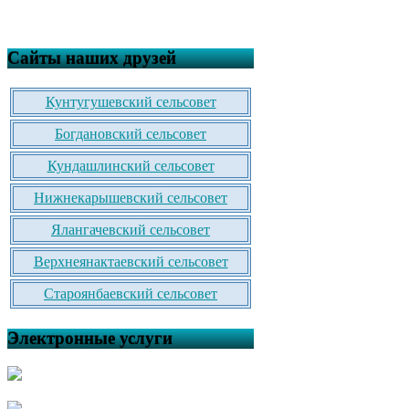
Сайты наших друзей
Кунтугушевский сельсовет
Богдановский сельсовет
Кундашлинский сельсовет
Нижнекарышевский сельсовет
Ялангачевский сельсовет
Верхнеянактаевский сельсовет
Староянбаевский сельсовет
Электронные услуги