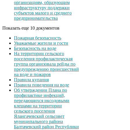
организациям, образующим
инфраструктуру поддержки
субъектов малого и среднего
предпринимательства
Показать еще 10 документов
Пожарная безопасность
Уважаемые жители и гости
Безопасность на воде
На территории сельского
поселения профилактическая
группа организовала рейды по
предупреждению происшествий
на воде и пожаров
Правила купания
Правила поведения на воде
Об утверждении Плана по
профилактике инфекций,
передающихся иксодовыми
клещами на территории
сельского поселения
Ялангачевский сельсовет
муниципального района
Балтачевский район Республики