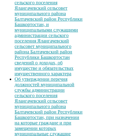
сельского поселения
Ялангачевский сельсовет
муниципального района
Балтачевский район Республики
Башкортостан, и
муниципальными служащими
администрации сельского
поселения Ялангачевский
сельсовет муниципального
района Балтачевский район
Республики Башкортостан
сведений о доходах, об
имуществе и обязательствах
имущественного характера
Об утверждении перечня
должностей муниципальной
службы администрации
сельского поселения
Ялангачевский сельсовет
муниципального района
Балтачевский район Республики
Башкортостан, при назначении
на которые граждане и при
замещении которых
муниципальные служащие