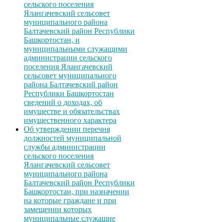
сельского поселения
Ялангачевский сельсовет
муниципального района
Балтачевский район Республики
Башкортостан, и
муниципальными служащими
администрации сельского
поселения Ялангачевский
сельсовет муниципального
района Балтачевский район
Республики Башкортостан
сведений о доходах, об
имуществе и обязательствах
имущественного характера
Об утверждении перечня
должностей муниципальной
службы администрации
сельского поселения
Ялангачевский сельсовет
муниципального района
Балтачевский район Республики
Башкортостан, при назначении
на которые граждане и при
замещении которых
муниципальные служащие