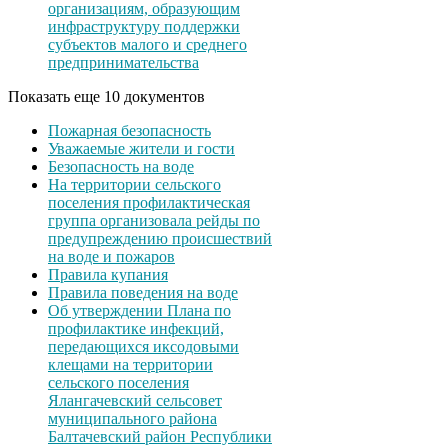
организациям, образующим
инфраструктуру поддержки
субъектов малого и среднего
предпринимательства
Показать еще 10 документов
Пожарная безопасность
Уважаемые жители и гости
Безопасность на воде
На территории сельского
поселения профилактическая
группа организовала рейды по
предупреждению происшествий
на воде и пожаров
Правила купания
Правила поведения на воде
Об утверждении Плана по
профилактике инфекций,
передающихся иксодовыми
клещами на территории
сельского поселения
Ялангачевский сельсовет
муниципального района
Балтачевский район Республики