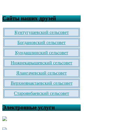
Сайты наших друзей
Кунтугушевский сельсовет
Богдановский сельсовет
Кундашлинский сельсовет
Нижнекарышевский сельсовет
Ялангачевский сельсовет
Верхнеянактаевский сельсовет
Староянбаевский сельсовет
Электронные услуги