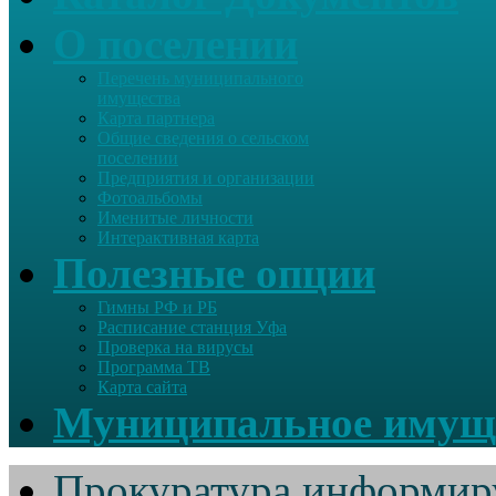
О поселении
Перечень муниципального
имущества
Карта партнера
Общие сведения о сельском
поселении
Предприятия и организации
Фотоальбомы
Именитые личности
Интерактивная карта
Полезные опции
Гимны РФ и РБ
Расписание станция Уфа
Проверка на вирусы
Программа ТВ
Карта сайта
Муниципальное имущ
Прокуратура информир