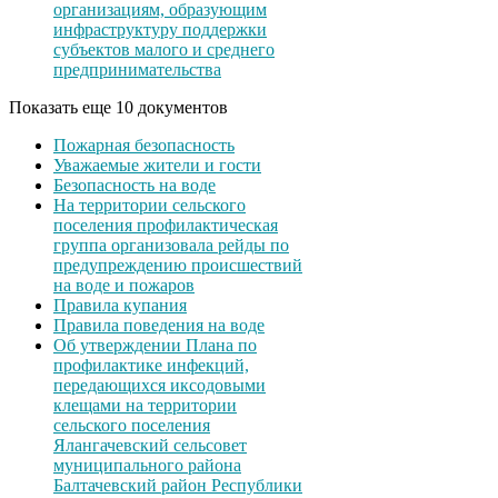
организациям, образующим
инфраструктуру поддержки
субъектов малого и среднего
предпринимательства
Показать еще 10 документов
Пожарная безопасность
Уважаемые жители и гости
Безопасность на воде
На территории сельского
поселения профилактическая
группа организовала рейды по
предупреждению происшествий
на воде и пожаров
Правила купания
Правила поведения на воде
Об утверждении Плана по
профилактике инфекций,
передающихся иксодовыми
клещами на территории
сельского поселения
Ялангачевский сельсовет
муниципального района
Балтачевский район Республики