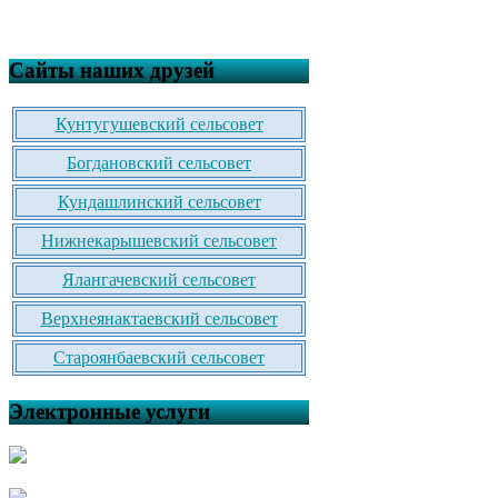
Сайты наших друзей
Кунтугушевский сельсовет
Богдановский сельсовет
Кундашлинский сельсовет
Нижнекарышевский сельсовет
Ялангачевский сельсовет
Верхнеянактаевский сельсовет
Староянбаевский сельсовет
Электронные услуги