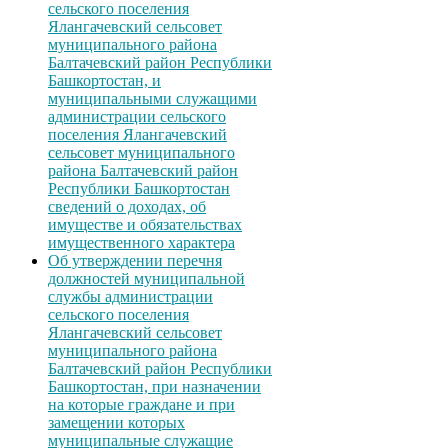
сельского поселения
Ялангачевский сельсовет
муниципального района
Балтачевский район Республики
Башкортостан, и
муниципальными служащими
администрации сельского
поселения Ялангачевский
сельсовет муниципального
района Балтачевский район
Республики Башкортостан
сведений о доходах, об
имуществе и обязательствах
имущественного характера
Об утверждении перечня
должностей муниципальной
службы администрации
сельского поселения
Ялангачевский сельсовет
муниципального района
Балтачевский район Республики
Башкортостан, при назначении
на которые граждане и при
замещении которых
муниципальные служащие