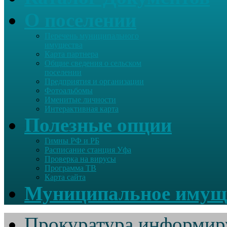
О поселении
Перечень муниципального
имущества
Карта партнера
Общие сведения о сельском
поселении
Предприятия и организации
Фотоальбомы
Именитые личности
Интерактивная карта
Полезные опции
Гимны РФ и РБ
Расписание станция Уфа
Проверка на вирусы
Программа ТВ
Карта сайта
Муниципальное имущ
Прокуратура информир