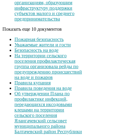
организациям, образующим
инфраструктуру поддержки
субъектов малого и среднего
предпринимательства
Показать еще 10 документов
Пожарная безопасность
Уважаемые жители и гости
Безопасность на воде
На территории сельского
поселения профилактическая
группа организовала рейды по
предупреждению происшествий
на воде и пожаров
Правила купания
Правила поведения на воде
Об утверждении Плана по
профилактике инфекций,
передающихся иксодовыми
клещами на территории
сельского поселения
Ялангачевский сельсовет
муниципального района
Балтачевский район Республики