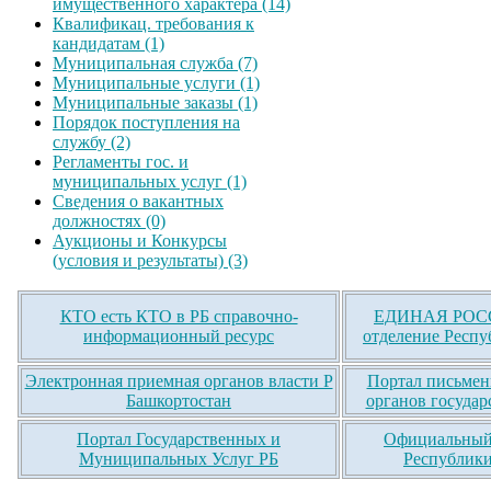
имущественного характера (14)
Квалификац. требования к
кандидатам (1)
Муниципальная служба (7)
Муниципальные услуги (1)
Муниципальные заказы (1)
Порядок поступления на
службу (2)
Регламенты гос. и
муниципальных услуг (1)
Сведения о вакантных
должностях (0)
Аукционы и Конкурсы
(условия и результаты) (3)
КТО есть КТО в РБ справочно-
ЕДИНАЯ РОСС
информационный ресурс
отделение Респу
Электронная приемная органов власти Р
Портал письмен
Башкортостан
органов государ
Портал Государственных и
Официальный 
Муниципальных Услуг РБ
Республики