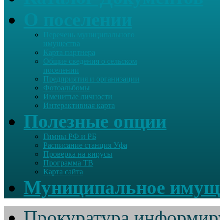
О поселении
Перечень муниципального
имущества
Карта партнера
Общие сведения о сельском
поселении
Предприятия и организации
Фотоальбомы
Именитые личности
Интерактивная карта
Полезные опции
Гимны РФ и РБ
Расписание станция Уфа
Проверка на вирусы
Программа ТВ
Карта сайта
Муниципальное имущ
Прокуратура информир