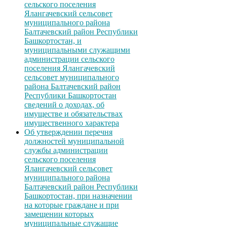
сельского поселения
Ялангачевский сельсовет
муниципального района
Балтачевский район Республики
Башкортостан, и
муниципальными служащими
администрации сельского
поселения Ялангачевский
сельсовет муниципального
района Балтачевский район
Республики Башкортостан
сведений о доходах, об
имуществе и обязательствах
имущественного характера
Об утверждении перечня
должностей муниципальной
службы администрации
сельского поселения
Ялангачевский сельсовет
муниципального района
Балтачевский район Республики
Башкортостан, при назначении
на которые граждане и при
замещении которых
муниципальные служащие