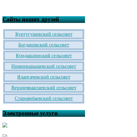
Сайты наших друзей
Кунтугушевский сельсовет
Богдановский сельсовет
Кундашлинский сельсовет
Нижнекарышевский сельсовет
Ялангачевский сельсовет
Верхнеянактаевский сельсовет
Староянбаевский сельсовет
Электронные услуги