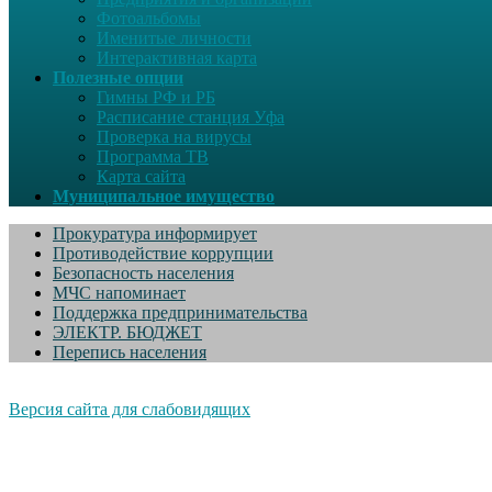
Фотоальбомы
Именитые личности
Интерактивная карта
Полезные опции
Гимны РФ и РБ
Расписание станция Уфа
Проверка на вирусы
Программа ТВ
Карта сайта
Муниципальное имущество
Прокуратура информирует
Противодействие коррупции
Безопасность населения
МЧС напоминает
Поддержка предпринимательства
ЭЛЕКТР. БЮДЖЕТ
Перепись населения
Версия сайта для слабовидящих