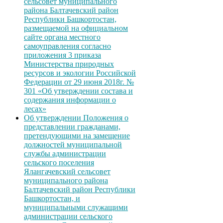
сельсовет муниципального
района Балтачевский район
Республики Башкортостан,
размещаемой на официальном
сайте органа местного
самоуправления согласно
приложения 3 приказа
Министерства природных
ресурсов и экологии Российской
Федерации от 29 июня 2018г. №
301 «Об утверждении состава и
содержания информации о
лесах»
Об утверждении Положения о
представлении гражданами,
претендующими на замещение
должностей муниципальной
службы администрации
сельского поселения
Ялангачевский сельсовет
муниципального района
Балтачевский район Республики
Башкортостан, и
муниципальными служащими
администрации сельского