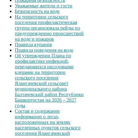
Пожарная безопасность
Уважаемые жители и гости
Безопасность на воде
На территории сельского
поселения профилактическая
группа организовала рейды по
предупреждению происшествий
на воде и пожаров
Правила купания
Правила поведения на воде
Об утверждении Плана по
профилактике инфекций,
передающихся иксодовыми
клещами на территории
сельского поселения
Ялангачевский сельсовет
муниципального района
Балтачевский район Республики
Башкортостан на 2026 – 2027
годы
Состав и содержание
информации о лесах,
расположенных на землях
населенных пунктов сельского
поселения Ялангачевский