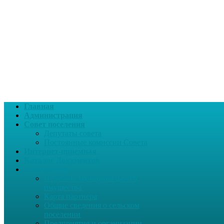
Главная
Администрация
Совет поселения
Депутаты совета
Постоянные комиссии Совета
Интернет-приемная
Каталог Документов
О поселении
Перечень муниципального
имущества
Карта партнера
Общие сведения о сельском
поселении
Предприятия и организации