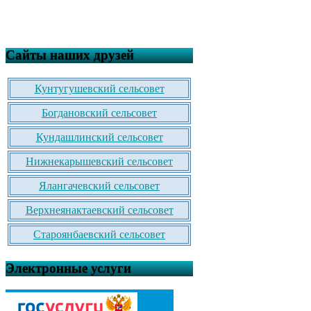
Сайты наших друзей
Кунтугушевский сельсовет
Богдановский сельсовет
Кундашлинский сельсовет
Нижнекарышевский сельсовет
Ялангачевский сельсовет
Верхнеянактаевский сельсовет
Староянбаевский сельсовет
Электронные услуги