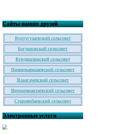
Сайты наших друзей
Кунтугушевский сельсовет
Богдановский сельсовет
Кундашлинский сельсовет
Нижнекарышевский сельсовет
Ялангачевский сельсовет
Верхнеянактаевский сельсовет
Староянбаевский сельсовет
Электронные услуги