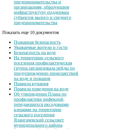
предпринимательства и
организациям, образующим
инфраструктуру поддержки
субъектов малого и среднего
предпринимательства
Показать еще 10 документов
Пожарная безопасность
Уважаемые жители и гости
Безопасность на воде
На территории сельского
поселения профилактическая
группа организовала рейды по
предупреждению происшествий
на воде и пожаров
Правила купания
Правила поведения на воде
Об утверждении Плана по
профилактике инфекций,
передающихся иксодовыми
клещами на территории
сельского поселения
Ялангачевский сельсовет
муниципального района