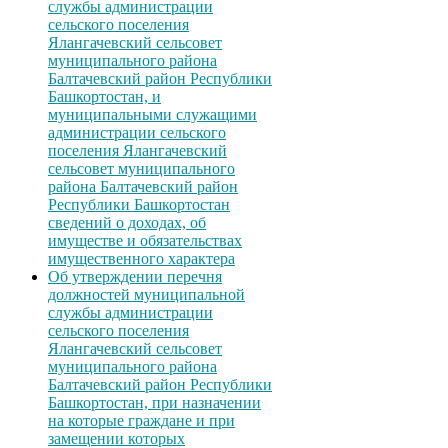
службы администрации
сельского поселения
Ялангачевский сельсовет
муниципального района
Балтачевский район Республики
Башкортостан, и
муниципальными служащими
администрации сельского
поселения Ялангачевский
сельсовет муниципального
района Балтачевский район
Республики Башкортостан
сведений о доходах, об
имуществе и обязательствах
имущественного характера
Об утверждении перечня
должностей муниципальной
службы администрации
сельского поселения
Ялангачевский сельсовет
муниципального района
Балтачевский район Республики
Башкортостан, при назначении
на которые граждане и при
замещении которых