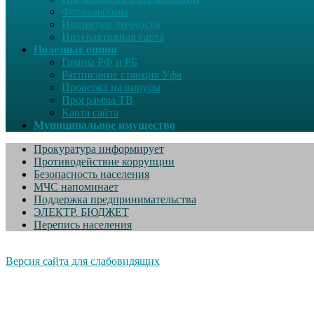
Фотоальбомы
Именитые личности
Интерактивная карта
Полезные опции
Гимны РФ и РБ
Расписание станция Уфа
Проверка на вирусы
Программа ТВ
Карта сайта
Муниципальное имущество
Прокуратура информирует
Противодействие коррупции
Безопасность населения
МЧС напоминает
Поддержка предпринимательства
ЭЛЕКТР. БЮДЖЕТ
Перепись населения
Версия сайта для слабовидящих