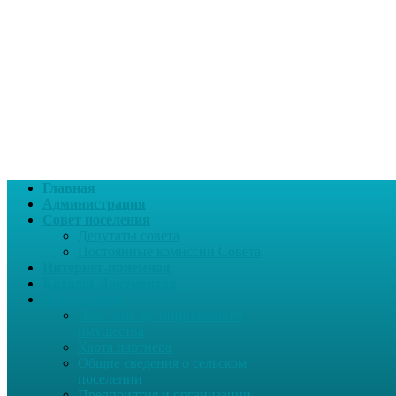
Главная
Администрация
Совет поселения
Депутаты совета
Постоянные комиссии Совета
Интернет-приемная
Каталог Документов
О поселении
Перечень муниципального
имущества
Карта партнера
Общие сведения о сельском
поселении
Предприятия и организации