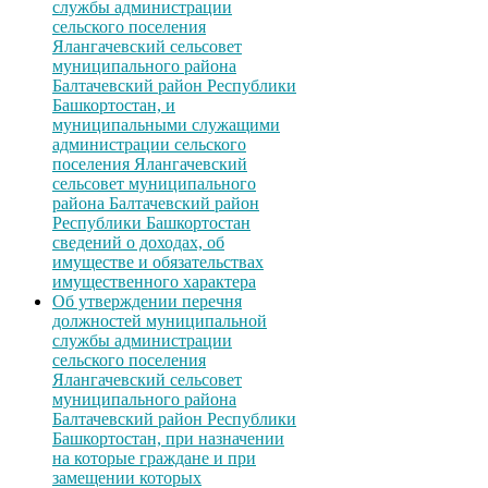
службы администрации
сельского поселения
Ялангачевский сельсовет
муниципального района
Балтачевский район Республики
Башкортостан, и
муниципальными служащими
администрации сельского
поселения Ялангачевский
сельсовет муниципального
района Балтачевский район
Республики Башкортостан
сведений о доходах, об
имуществе и обязательствах
имущественного характера
Об утверждении перечня
должностей муниципальной
службы администрации
сельского поселения
Ялангачевский сельсовет
муниципального района
Балтачевский район Республики
Башкортостан, при назначении
на которые граждане и при
замещении которых