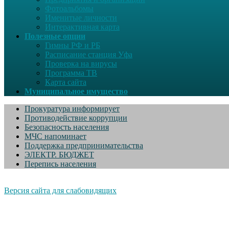
Фотоальбомы
Именитые личности
Интерактивная карта
Полезные опции
Гимны РФ и РБ
Расписание станция Уфа
Проверка на вирусы
Программа ТВ
Карта сайта
Муниципальное имущество
Прокуратура информирует
Противодействие коррупции
Безопасность населения
МЧС напоминает
Поддержка предпринимательства
ЭЛЕКТР. БЮДЖЕТ
Перепись населения
Версия сайта для слабовидящих