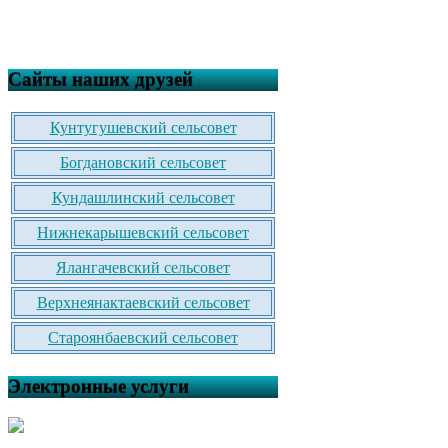
Сайты наших друзей
Кунтугушевский сельсовет
Богдановский сельсовет
Кундашлинский сельсовет
Нижнекарышевский сельсовет
Ялангачевский сельсовет
Верхнеянактаевский сельсовет
Староянбаевский сельсовет
Электронные услуги