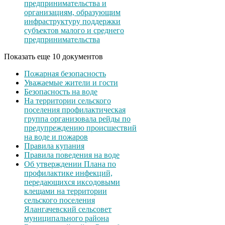
предпринимательства и
организациям, образующим
инфраструктуру поддержки
субъектов малого и среднего
предпринимательства
Показать еще 10 документов
Пожарная безопасность
Уважаемые жители и гости
Безопасность на воде
На территории сельского
поселения профилактическая
группа организовала рейды по
предупреждению происшествий
на воде и пожаров
Правила купания
Правила поведения на воде
Об утверждении Плана по
профилактике инфекций,
передающихся иксодовыми
клещами на территории
сельского поселения
Ялангачевский сельсовет
муниципального района