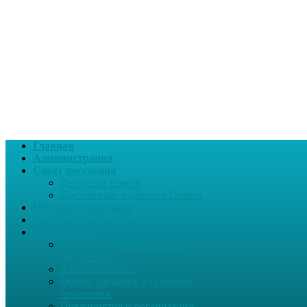
Главная
Администрация
Совет поселения
Депутаты совета
Постоянные комиссии Совета
Интернет-приемная
Каталог Документов
О поселении
Перечень муниципального
имущества
Карта партнера
Общие сведения о сельском
поселении
Предприятия и организации